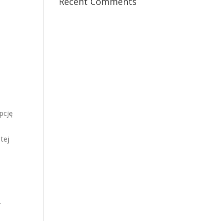
Recent Comments
opcję
 tej
.