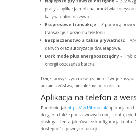
Najlepsze gry zawsze dostępne
– Bez wzgl
pracy – aplikacja mobilna umożliwia korzystani
kasyna online na żywo.
Ekspresowe transakcje
– Z pomocą nowocz
transakcje z poziomu telefonu.
Bezpieczeństwo a także prywatność
– Apk
danych oraz autoryzacja dwuetapowa.
Dark mode plus energooszczędny
– Tryb c
energii oszczędza baterię.
Dzięki powyższym rozwiązaniom Twoje kasyno j
bezpieczeństwa, niezależnie od miejsca.
Aplikacja na telefon a wer
Podobnie jak
https://sp16torun.pl/
aplikacja na 
do gier a także podstawowych opcji konta, międz
obsługa klienta jak również konfiguracja konta. R
dostępności pewnych funkcji.