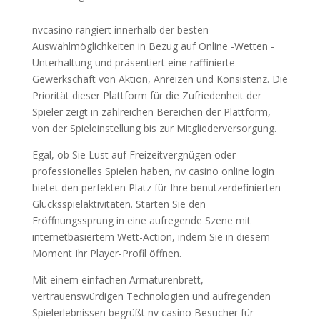
nvcasino rangiert innerhalb der besten
Auswahlmöglichkeiten in Bezug auf Online -Wetten -
Unterhaltung und präsentiert eine raffinierte
Gewerkschaft von Aktion, Anreizen und Konsistenz. Die
Priorität dieser Plattform für die Zufriedenheit der
Spieler zeigt in zahlreichen Bereichen der Plattform,
von der Spieleinstellung bis zur Mitgliederversorgung.
Egal, ob Sie Lust auf Freizeitvergnügen oder
professionelles Spielen haben, nv casino online login
bietet den perfekten Platz für Ihre benutzerdefinierten
Glücksspielaktivitäten. Starten Sie den
Eröffnungssprung in eine aufregende Szene mit
internetbasiertem Wett-Action, indem Sie in diesem
Moment Ihr Player-Profil öffnen.
Mit einem einfachen Armaturenbrett,
vertrauenswürdigen Technologien und aufregenden
Spielerlebnissen begrüßt nv casino Besucher für