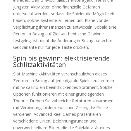
erfreuen. Demo -Modi bleibt hervorragend, wenn die
jüngsten Aktivitäten ohne finanzielle Gefahren
untersucht werden, sodass die Spieler die Möglichkeit
haben, solche Systeme zu lernen und Pläne vor der
Verpflichtung Ihrer Finanzen zu entwickeln. Sobald eine
Person in Bezug auf Ziel -authentische Gewinne
festgelegt ist, dient die Änderung in Bezug auf echte
Geldvariante nur für jede Taste drücken.
Spin bis gewinn: elektrisierende
Schlitzaktivitäten
Slot Machine -Aktivitäten veranschaulichen dieses
Zentrum in Bezug auf jede digitale Spiele, zusammen
mit nv casino ein beeindruckendes Sortiment. Solche
Optionen funktionieren mit einer grundlegenden
Theorie: Drehen Sie zahlreiche Rotatoren zusammen
mit Verbindungsbildern zwischen Zeilen, die Preise
verdienen. Advanced Reel Games präsentieren
verschiedene Linien, Belohnungsrunden und
unverwechselbare Bilder, die die Spielaktivität eines