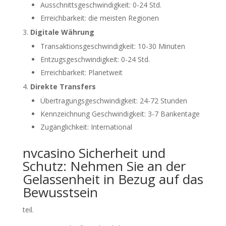
Ausschnittsgeschwindigkeit: 0-24 Std.
Erreichbarkeit: die meisten Regionen
Digitale Währung
Transaktionsgeschwindigkeit: 10-30 Minuten
Entzugsgeschwindigkeit: 0-24 Std.
Erreichbarkeit: Planetweit
Direkte Transfers
Übertragungsgeschwindigkeit: 24-72 Stunden
Kennzeichnung Geschwindigkeit: 3-7 Bankentage
Zugänglichkeit: International
nvcasino Sicherheit und
Schutz: Nehmen Sie an der
Gelassenheit in Bezug auf das
Bewusstsein
teil.