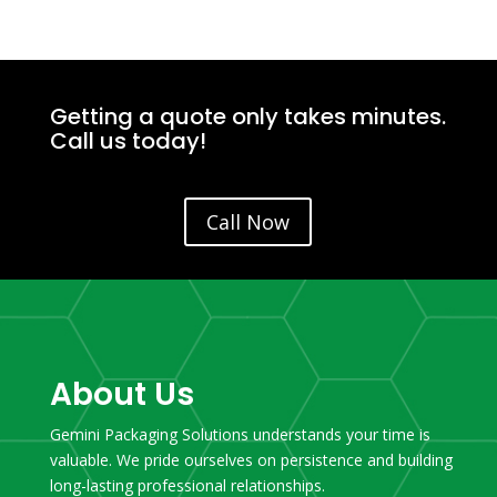
Getting a quote only takes minutes.
Call us today!
Call Now
About Us
Gemini Packaging Solutions understands your time is
valuable. We pride ourselves on persistence and building
long-lasting professional relationships.