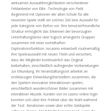
wirksamen Auswahlmöglichkeiten verschiedener
Feldanbieter von Elite -Technologie von Field.
Beginnend mit Optionen der alten Schule für alle
neuesten Spiele stellt ein solches Ziel eine Auswahl für
jede Kategorie von Bettor vor. Ihre benutzerfreundliche
Struktur ermöglicht das Erkennen der bevorzugten
Unterhaltungsbrise über logisch arrangierte Gruppen
zusammen mit einer vorteilhaften
Explorationsfunktion. nvcasino entwickelt routinemäßig
ihre Spieleauswahl mit neuen Titeln und versichert,
dass die Mitglieder kontinuierlich das Original
beibehalten, einschließlich aufregender Vorbereitungen
zur Erkundung. Ihr Veranstaltungsort arbeitet an
erstklassigen Entwicklungsherstellern zusammen, die
den Spielern innovative Interaktionen spielen,
einschließlich wunderschöner Bilder zusammen mit
interaktiver Akustik. Kunden von nv casino online login
konnten sich über ihre Freiheit über die Wahl während
der Test -Iterationen sowie über echte Geldspiele