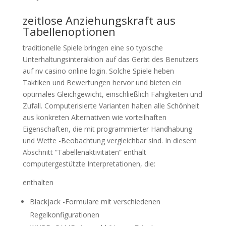
zeitlose Anziehungskraft aus
Tabellenoptionen
traditionelle Spiele bringen eine so typische
Unterhaltungsinteraktion auf das Gerät des Benutzers
auf nv casino online login. Solche Spiele heben
Taktiken und Bewertungen hervor und bieten ein
optimales Gleichgewicht, einschließlich Fähigkeiten und
Zufall. Computerisierte Varianten halten alle Schönheit
aus konkreten Alternativen wie vorteilhaften
Eigenschaften, die mit programmierter Handhabung
und Wette -Beobachtung vergleichbar sind. In diesem
Abschnitt “Tabellenaktivitäten” enthält
computergestützte Interpretationen, die:
enthalten
Blackjack -Formulare mit verschiedenen
Regelkonfigurationen