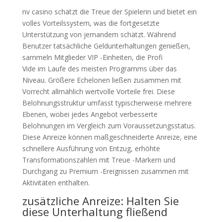
nv casino schätzt die Treue der Spielerin und bietet ein
volles Vorteilssystem, was die fortgesetzte
Unterstützung von jemandem schätzt. Während
Benutzer tatsächliche Geldunterhaltungen genießen,
sammeln Mitglieder VIP -Einheiten, die Profi
Vide im Laufe des meisten Programms über das
Niveau. Größere Echelonen ließen zusammen mit
Vorrecht allmählich wertvolle Vorteile frei. Diese
Belohnungsstruktur umfasst typischerweise mehrere
Ebenen, wobei jedes Angebot verbesserte
Belohnungen im Vergleich zum Voraussetzungsstatus.
Diese Anreize können maßgeschneiderte Anreize, eine
schnellere Ausführung von Entzug, erhöhte
Transformationszahlen mit Treue -Markern und
Durchgang zu Premium -Ereignissen zusammen mit
Aktivitäten enthalten.
zusätzliche Anreize: Halten Sie
diese Unterhaltung fließend