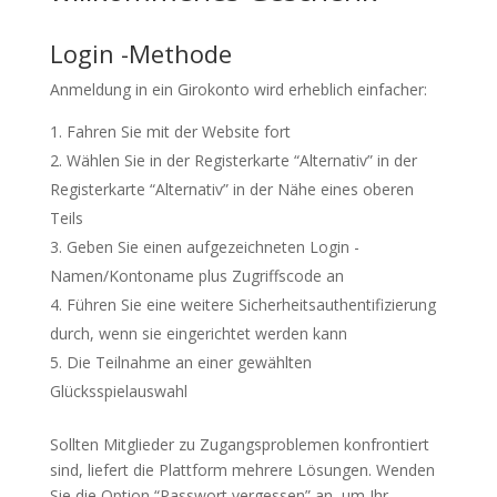
Login -Methode
Anmeldung in ein Girokonto wird erheblich einfacher:
Fahren Sie mit der Website fort
Wählen Sie in der Registerkarte “Alternativ” in der
Registerkarte “Alternativ” in der Nähe eines oberen
Teils
Geben Sie einen aufgezeichneten Login -
Namen/Kontoname plus Zugriffscode an
Führen Sie eine weitere Sicherheitsauthentifizierung
durch, wenn sie eingerichtet werden kann
Die Teilnahme an einer gewählten
Glücksspielauswahl
Sollten Mitglieder zu Zugangsproblemen konfrontiert
sind, liefert die Plattform mehrere Lösungen. Wenden
Sie die Option “Passwort vergessen” an, um Ihr