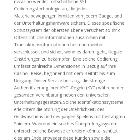
nvcasino wendet fortschrittliche SSL -
Codierungstechnologie an, die jedes
Materialbewegungen inmitten von jedem Gadget und
der Unterhaltungshardware sichern. Dieses spezifische
Schutzsystem der obersten Ebene versichert so Ihr c
Offensichtliche Informationen zusammen mit
Transaktionsinformationen bestehen weiter
verschlüsselt und sicher, wenn es darum geht, illegale
Einstörungen zu bekämpfen. Eine solche Codierung
umfasst zahlreiche Dimensionen in Bezug auf Ihre
Casino -Reise, beginnend mit dem Beitritt bis zum
Umgang. Dieser Service bestätigt die strenge
Authentifizierung Ihrer KYC -Regeln (KYC) während der
gesamten Vereinbarung neben den universellen
Unterhaltungsgesetzen. Solche Identifikationssysteme
erleichtern die Störung der Unehrlichkeit, des
Geldwaschens und des jungen Spielens mit bestätigten
Spielern. Während ein solches Überprüfungssystem
unterschiedliche Beweise erfordern könnte, schützt
dies am Ende entweder diese Kunden sowie die