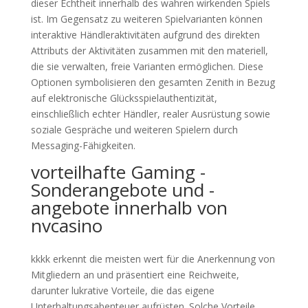
dieser Echtheit innerhalb des wahren wirkenden Spiels
ist. Im Gegensatz zu weiteren Spielvarianten können
interaktive Händleraktivitäten aufgrund des direkten
Attributs der Aktivitäten zusammen mit den materiell,
die sie verwalten, freie Varianten ermöglichen. Diese
Optionen symbolisieren den gesamten Zenith in Bezug
auf elektronische Glücksspielauthentizität,
einschließlich echter Händler, realer Ausrüstung sowie
soziale Gespräche und weiteren Spielern durch
Messaging-Fähigkeiten.
vorteilhafte Gaming -
Sonderangebote und -
angebote innerhalb von
nvcasino
kkkk erkennt die meisten wert für die Anerkennung von
Mitgliedern an und präsentiert eine Reichweite,
darunter lukrative Vorteile, die das eigene
Unterhaltungsabenteuer aufrüsten. Solche Vorteile