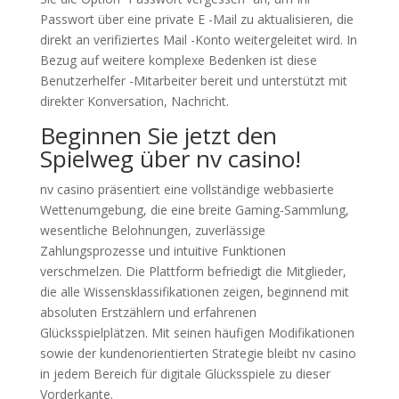
Passwort über eine private E -Mail zu aktualisieren, die
direkt an verifiziertes Mail -Konto weitergeleitet wird. In
Bezug auf weitere komplexe Bedenken ist diese
Benutzerhelfer -Mitarbeiter bereit und unterstützt mit
direkter Konversation, Nachricht.
Beginnen Sie jetzt den
Spielweg über nv casino!
nv casino präsentiert eine vollständige webbasierte
Wettenumgebung, die eine breite Gaming-Sammlung,
wesentliche Belohnungen, zuverlässige
Zahlungsprozesse und intuitive Funktionen
verschmelzen. Die Plattform befriedigt die Mitglieder,
die alle Wissensklassifikationen zeigen, beginnend mit
absoluten Erstzählern und erfahrenen
Glücksspielplätzen. Mit seinen häufigen Modifikationen
sowie der kundenorientierten Strategie bleibt nv casino
in jedem Bereich für digitale Glücksspiele zu dieser
Vorderkante.