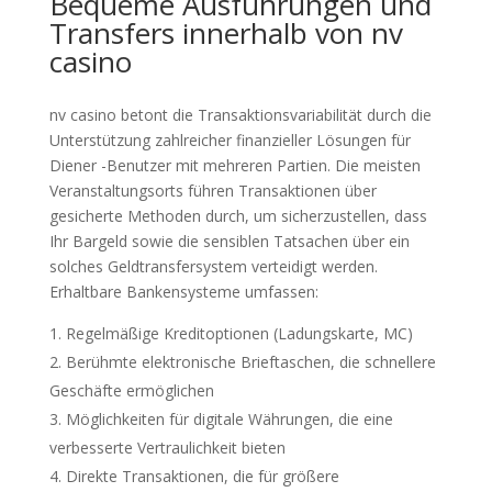
Bequeme Ausführungen und
Transfers innerhalb von nv
casino
nv casino betont die Transaktionsvariabilität durch die
Unterstützung zahlreicher finanzieller Lösungen für
Diener -Benutzer mit mehreren Partien. Die meisten
Veranstaltungsorts führen Transaktionen über
gesicherte Methoden durch, um sicherzustellen, dass
Ihr Bargeld sowie die sensiblen Tatsachen über ein
solches Geldtransfersystem verteidigt werden.
Erhaltbare Bankensysteme umfassen:
Regelmäßige Kreditoptionen (Ladungskarte, MC)
Berühmte elektronische Brieftaschen, die schnellere
Geschäfte ermöglichen
Möglichkeiten für digitale Währungen, die eine
verbesserte Vertraulichkeit bieten
Direkte Transaktionen, die für größere