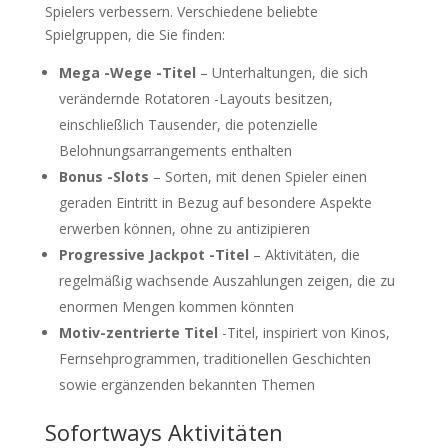
Spielers verbessern. Verschiedene beliebte
Spielgruppen, die Sie finden:
Mega -Wege -Titel
– Unterhaltungen, die sich
verändernde Rotatoren -Layouts besitzen,
einschließlich Tausender, die potenzielle
Belohnungsarrangements enthalten
Bonus -Slots
– Sorten, mit denen Spieler einen
geraden Eintritt in Bezug auf besondere Aspekte
erwerben können, ohne zu antizipieren
Progressive Jackpot -Titel
– Aktivitäten, die
regelmäßig wachsende Auszahlungen zeigen, die zu
enormen Mengen kommen könnten
Motiv-zentrierte Titel
-Titel, inspiriert von Kinos,
Fernsehprogrammen, traditionellen Geschichten
sowie ergänzenden bekannten Themen
Sofortways Aktivitäten