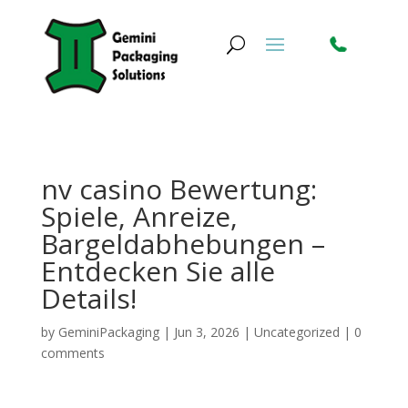
nv casino Bewertung:
Spiele, Anreize,
Bargeldabhebungen –
Entdecken Sie alle
Details!
by
GeminiPackaging
|
Jun 3, 2026
|
Uncategorized
|
0
comments