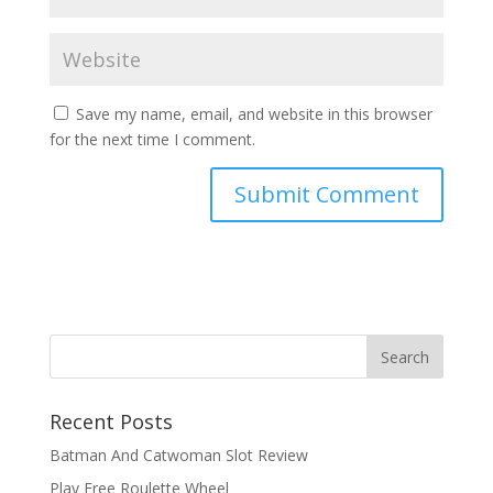
Save my name, email, and website in this browser
for the next time I comment.
Recent Posts
Batman And Catwoman Slot Review
Play Free Roulette Wheel