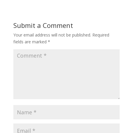
Submit a Comment
Your email address will not be published.
Required
fields are marked
*