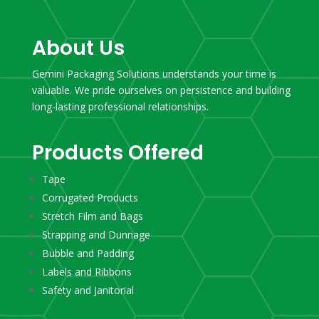
About Us
Gemini Packaging Solutions understands your time is
valuable. We pride ourselves on persistence and building
long-lasting professional relationships.
Products Offered
Tape
Corrugated Products
Stretch Film and Bags
Strapping and Dunnage
Bubble and Padding
Labels and Ribbons
Safety and Janitorial