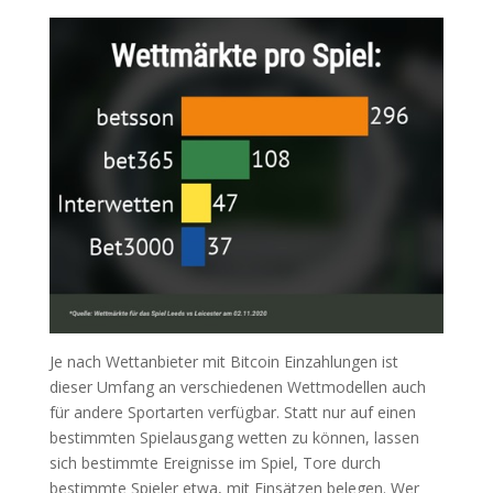
Je nach Wettanbieter mit Bitcoin Einzahlungen ist
dieser Umfang an verschiedenen Wettmodellen auch
für andere Sportarten verfügbar. Statt nur auf einen
bestimmten Spielausgang wetten zu können, lassen
sich bestimmte Ereignisse im Spiel, Tore durch
bestimmte Spieler etwa, mit Einsätzen belegen. Wer