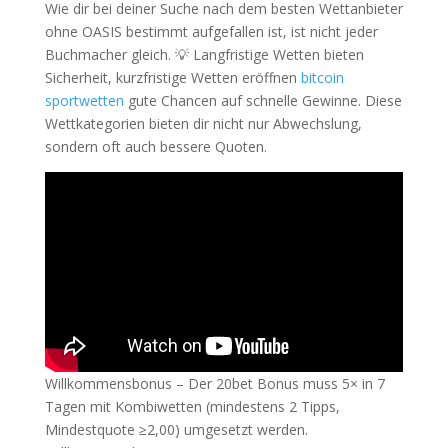
Wie dir bei deiner Suche nach dem besten Wettanbieter
ohne OASIS bestimmt aufgefallen ist, ist nicht jeder
Buchmacher gleich. 💡 Langfristige Wetten bieten
Sicherheit, kurzfristige Wetten eröffnen
bitcoin
sportwetten
gute Chancen auf schnelle Gewinne. Diese
Wettkategorien bieten dir nicht nur Abwechslung,
sondern oft auch bessere Quoten.
Willkommensbonus – Der 20bet Bonus muss 5× in 7
Tagen mit Kombiwetten (mindestens 2 Tipps,
Mindestquote ≥2,00) umgesetzt werden.