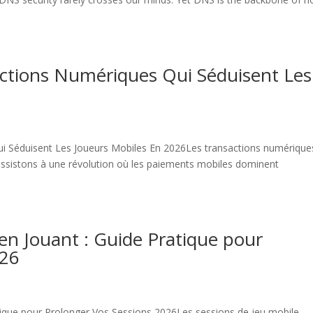
ctions Numériques Qui Séduisent Les
i Séduisent Les Joueurs Mobiles En 2026Les transactions numérique
s assistons à une révolution où les paiements mobiles dominent
 en Jouant : Guide Pratique pour
026
atique pour Prolonger Vos Sessions 2026Les sessions de jeu mobile