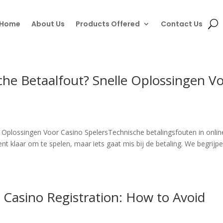
Home
About Us
Products Offered
Contact Us
he Betaalfout? Snelle Oplossingen V
 Oplossingen Voor Casino SpelersTechnische betalingsfouten in onlin
ent klaar om te spelen, maar iets gaat mis bij de betaling. We begrijp
asino Registration: How to Avoid