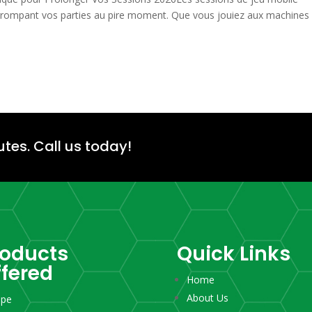
terrompant vos parties au pire moment. Que vous jouiez aux machines
utes.
Call us today!
roducts
Quick Links
ffered
Home
About Us
ape