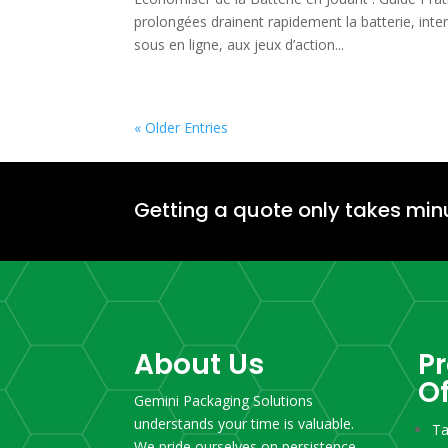
prolongées drainent rapidement la batterie, in
sous en ligne, aux jeux d’action...
« Older Entries
Getting a quote only takes min
About Us
P
O
Gemini Packaging Solutions
understands your time is valuable.
T
We pride ourselves on persistence