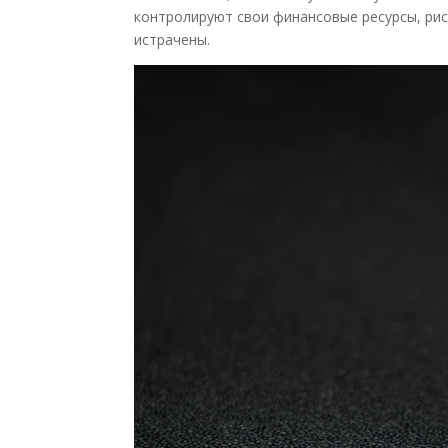
контролируют свои финансовые ресурсы, риск
истрачены.