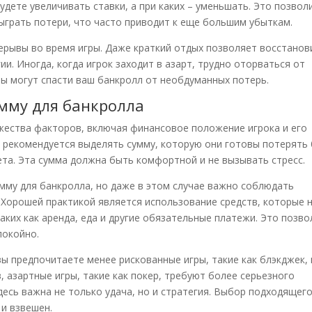
удете увеличивать ставки, а при каких – уменьшать. Это позвол
тыграть потери, что часто приводит к еще большим убыткам.
ерывы во время игры. Даже краткий отдых позволяет восстанов
и. Иногда, когда игрок заходит в азарт, трудно оторваться от
вы могут спасти ваш банкролл от необдуманных потерь.
мму для банкролла
жества факторов, включая финансовое положение игрока и его
 рекомендуется выделять сумму, которую они готовы потерять 
та. Эта сумма должна быть комфортной и не вызывать стресс.
мму для банкролла, но даже в этом случае важно соблюдать
 Хорошей практикой является использование средств, которые 
ких как аренда, еда и другие обязательные платежи. Это позво
покойно.
вы предпочитаете менее рискованные игры, такие как блэкджек,
 азартные игры, такие как покер, требуют более серьезного
десь важна не только удача, но и стратегия. Выбор подходящег
и взвешен.