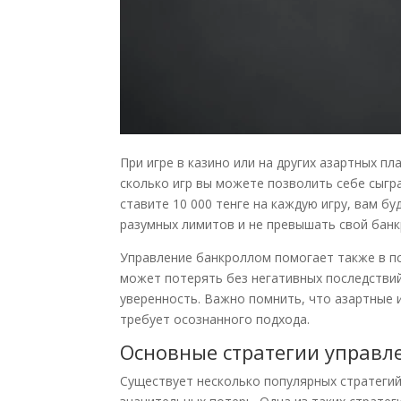
При игре в казино или на других азартных пл
сколько игр вы можете позволить себе сыгра
ставите 10 000 тенге на каждую игру, вам б
разумных лимитов и не превышать свой банк
Управление банкроллом помогает также в пс
может потерять без негативных последствий
уверенность. Важно помнить, что азартные и
требует осознанного подхода.
Основные стратегии управл
Существует несколько популярных стратеги