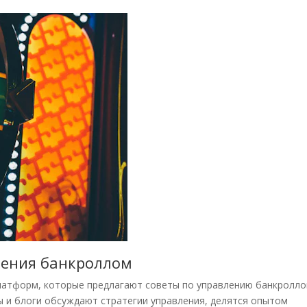
вления банкроллом
латформ, которые предлагают советы по управлению банкролло
 и блоги обсуждают стратегии управления, делятся опытом