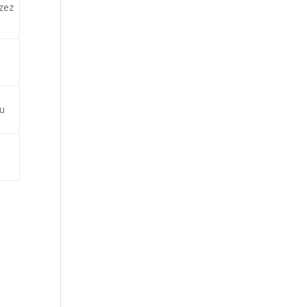
zez
u