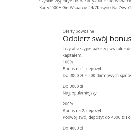
Szybkie Wypłaty
BLIK & Karty
4000+ Gier
Wsparci
Karty
4000+ Gier
Wsparcie 24/7
Kasyno Na Żywo
T
Oferty powitalne
Odbierz swój bonu
Trzy atrakcyjne pakiety powitalne
kapitałem.
100%
Bonus na 1. depozyt
Do 3000 zł + 200 darmowych spinów
Do 3000 zł
Najpopularniejszy
200%
Bonus na 2. depozyt
Podwój swój depozyt do 4000 zł i 
Do 4000 zł