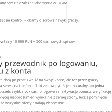
wany przez niezależne laboratoria eCOGRA.
zędzia kontroli – dbamy o zdrowe nawyki graczy.
t powitalny 10 000 PLN + 500 darmowych spinów.
ie.
ny przewodnik po logowaniu,
u z konta
 chcą po prostu wejść na swoje konto, ale też przez graczy
a serwis na telefonie. Taki zestaw pytań jest naturalny, bo jedna
 potrzeb: szybkie vox casino logowanie, aktywację bonusu, weryfikację
więcej nieporozumień wynika nie z samej strony, lecz z pominięcia
e wszystkie oferty działają identycznie.