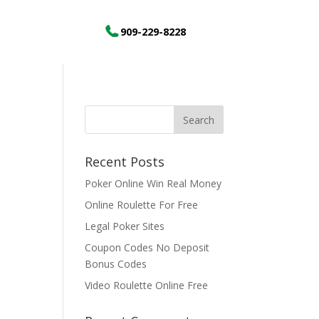
909-229-8228
Recent Posts
Poker Online Win Real Money
Online Roulette For Free
Legal Poker Sites
Coupon Codes No Deposit
Bonus Codes
Video Roulette Online Free