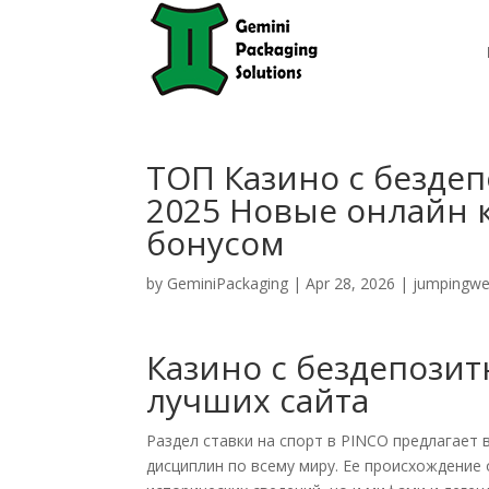
ТОП Казино с безде
2025 Новые онлайн 
бонусом
by
GeminiPackaging
|
Apr 28, 2026
|
jumpingwe
Казино с бездепозит
лучших сайта
Раздел ставки на спорт в PINCO предлагает
дисциплин по всему миру. Ее происхождение