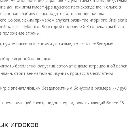
дами. Не обошлось без страшилок с участием Сатаны, ведь сумм
ание данной игры имеет французское происхождение. Только в
увствовав слабину в законодательстве, вновь начала
его Союза. Ярким примером служит развитие игорного бизнеса 
ей на юге – Монако. Во второй половине XIX-го века там было
е положение страны.
, нужно рисковать своими деньгами, то есть необходимо
выборе игровой площадки.
играть бесплатно, запустив автомат в демонстрационной верси
нлайн, стоит внимательно изучить процесс в бесплатной
 игр с впечатляющим бездепозитным бонусом в размере 777 руб
ет впечатляющий спектр видов спорта, охватывающий более 35
ых игроков