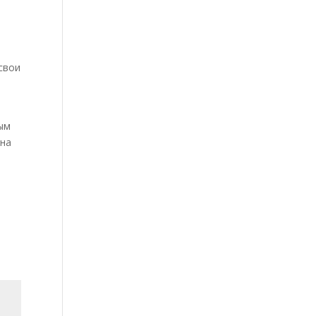
свои
,
рым
 на