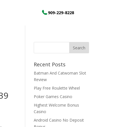
909-229-8228
Recent Posts
Batman And Catwoman Slot
Review
Play Free Roulette Wheel
39
Poker Games Casino
Highest Welcome Bonus
Casino
Android Casino No Deposit
Bonus