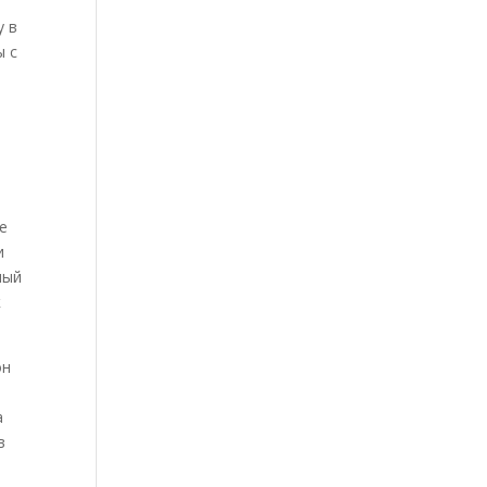
у в
ы с
е
и
ный
к
он
а
в