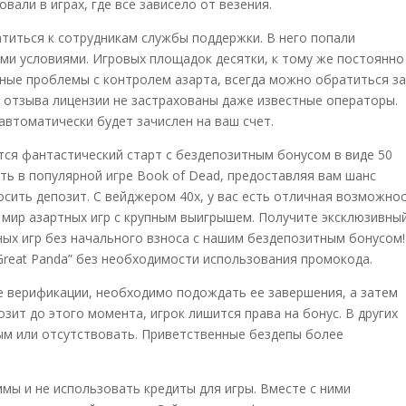
вали в играх, где все зависело от везения.
атиться к сотрудникам службы поддержки. В него попали
ми условиями. Игровых площадок десятки, к тому же постоянно
зные проблемы с контролем азарта, всегда можно обратиться з
отзыва лицензии не застрахованы даже известные операторы.
автоматически будет зачислен на ваш счет.
ется фантастический старт с бездепозитным бонусом в виде 50
ь в популярной игре Book of Dead, предоставляя вам шанс
осить депозит. С вейджером 40х, у вас есть отличная возможно
в мир азартных игр с крупным выигрышем. Получите эксклюзивны
ных игр без начального взноса с нашим бездепозитным бонусом!
Great Panda” без необходимости использования промокода.
е верификации, необходимо подождать ее завершения, а затем
зит до этого момента, игрок лишится права на бонус. В других
ым или отсутствовать. Приветственные бездепы более
мы и не использовать кредиты для игры. Вместе с ними