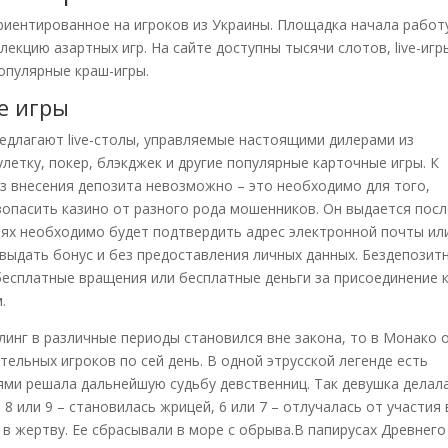
ориентированное на игроков из Украины. Площадка начала работ
екцию азартных игр. На сайте доступны тысячи слотов, live-игр
популярные краш-игры.
е игры
едлагают live-столы, управляемые настоящими дилерами из
улетку, покер, блэкджек и другие популярные карточные игры. К
з внесения депозита невозможно – это необходимо для того,
опасить казино от разного рода мошенников. Он выдается посл
чаях необходимо будет подтвердить адрес электронной почты ил
выдать бонус и без предоставления личных данных. Бездепозит
бесплатные вращения или бесплатные деньги за присоединение 
.
блинг в различные периоды становился вне закона, то в Монако 
ельных игроков по сей день. В одной этрусской легенде есть
нями решала дальнейшую судьбу девственниц. Так девушка делал
8 или 9 – становилась жрицей, 6 или 7 – отлучалась от участия 
 в жертву. Ее сбрасывали в море с обрыва.В папирусах Древнего