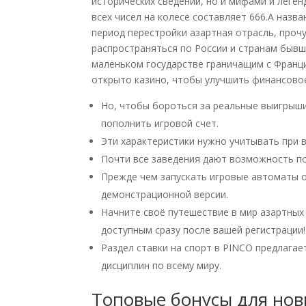
исторических сведений, но и мифами и леген
всех чисел на колесе составляет 666.А назв
период перестройки азартная отрасль, проч
распространяться по России и странам бывш
маленьком государстве граничащим с Франци
открыто казино, чтобы улучшить финансово
Но, чтобы бороться за реальные выигрыши
пополнить игровой счет.
Эти характеристики нужно учитывать при 
Почти все заведения дают возможность по
Прежде чем запускать игровые автоматы о
демонстрационной версии.
Начните своё путешествие в мир азартных
доступным сразу после вашей регистрации!
Раздел ставки на спорт в PINCO предлага
дисциплин по всему миру.
Топовые бонусы для нов