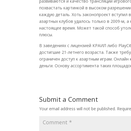
развиваются и качество трансляции игрового
похвастать картинкой в высоком разрешении
каждую деталь. Хоть законопроект вступил в
азартных клубов удалось только в 2009-м, а
настоящее время. Может такой способ утоле
плюсы.
В заведениях с лицензией КРАИЛ либо PlayCi
достигшие 21-летнего возраста. Также треб
ограничен доступ к азартным играм. Онлай
деньги. Основу ассортимента таких площадо
Submit a Comment
Your email address will not be published.
Requir