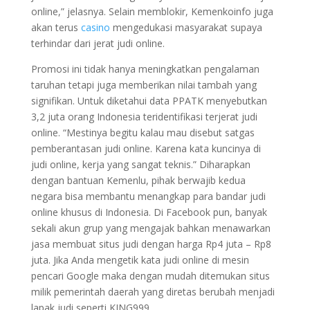
online,” jelasnya. Selain memblokir, Kemenkoinfo juga
akan terus
casino
mengedukasi masyarakat supaya
terhindar dari jerat judi online.
Promosi ini tidak hanya meningkatkan pengalaman
taruhan tetapi juga memberikan nilai tambah yang
signifikan. Untuk diketahui data PPATK menyebutkan
3,2 juta orang Indonesia teridentifikasi terjerat judi
online. “Mestinya begitu kalau mau disebut satgas
pemberantasan judi online. Karena kata kuncinya di
judi online, kerja yang sangat teknis.” Diharapkan
dengan bantuan Kemenlu, pihak berwajib kedua
negara bisa membantu menangkap para bandar judi
online khusus di Indonesia. Di Facebook pun, banyak
sekali akun grup yang mengajak bahkan menawarkan
jasa membuat situs judi dengan harga Rp4 juta – Rp8
juta. Jika Anda mengetik kata judi online di mesin
pencari Google maka dengan mudah ditemukan situs
milik pemerintah daerah yang diretas berubah menjadi
lapak judi seperti KING999.