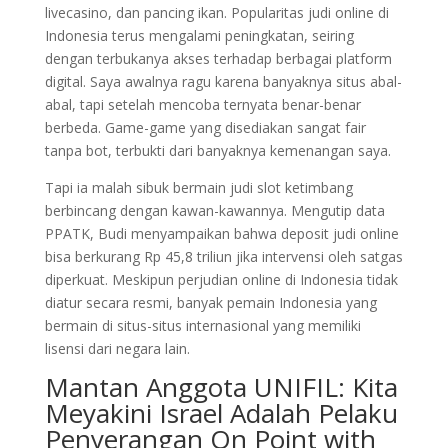
livecasino, dan pancing ikan. Popularitas judi online di
Indonesia terus mengalami peningkatan, seiring
dengan terbukanya akses terhadap berbagai platform
digital. Saya awalnya ragu karena banyaknya situs abal-
abal, tapi setelah mencoba ternyata benar-benar
berbeda. Game-game yang disediakan sangat fair
tanpa bot, terbukti dari banyaknya kemenangan saya.
Tapi ia malah sibuk bermain judi slot ketimbang
berbincang dengan kawan-kawannya. Mengutip data
PPATK, Budi menyampaikan bahwa deposit judi online
bisa berkurang Rp 45,8 triliun jika intervensi oleh satgas
diperkuat. Meskipun perjudian online di Indonesia tidak
diatur secara resmi, banyak pemain Indonesia yang
bermain di situs-situs internasional yang memiliki
lisensi dari negara lain.
Mantan Anggota UNIFIL: Kita
Meyakini Israel Adalah Pelaku
Penyerangan On Point with