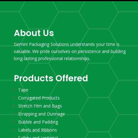
About Us
Gemini Packaging Solutions understands your time is
valuable. We pride ourselves on persistence and building
long-lasting professional relationships.
Products Offered
Tape
Corrugated Products
Stretch Film and Bags
Strapping and Dunnage
Bubble and Padding
Labels and Ribbons
Safety and Janitorial