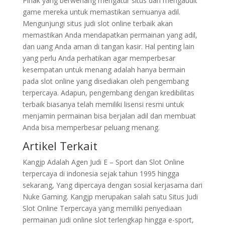
Pihak yang berwenang mengatur situs dan mengaudit
game mereka untuk memastikan semuanya adil.
Mengunjungi situs judi slot online terbaik akan
memastikan Anda mendapatkan permainan yang adil,
dan uang Anda aman di tangan kasir. Hal penting lain
yang perlu Anda perhatikan agar memperbesar
kesempatan untuk menang adalah hanya bermain
pada slot online yang disediakan oleh pengembang
terpercaya. Adapun, pengembang dengan kredibilitas
terbaik biasanya telah memiliki lisensi resmi untuk
menjamin permainan bisa berjalan adil dan membuat
Anda bisa memperbesar peluang menang.
Artikel Terkait
Kangjp Adalah Agen Judi E – Sport dan Slot Online
terpercaya di indonesia sejak tahun 1995 hingga
sekarang, Yang dipercaya dengan sosial kerjasama dari
Nuke Gaming. Kangjp merupakan salah satu Situs Judi
Slot Online Terpercaya yang memiliki penyediaan
permainan judi online slot terlengkap hingga e-sport,