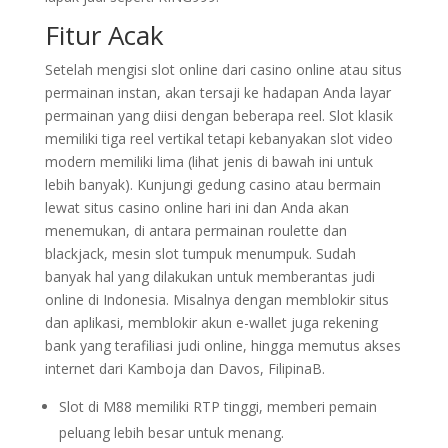
Fitur Acak
Setelah mengisi slot online dari casino online atau situs
permainan instan, akan tersaji ke hadapan Anda layar
permainan yang diisi dengan beberapa reel. Slot klasik
memiliki tiga reel vertikal tetapi kebanyakan slot video
modern memiliki lima (lihat jenis di bawah ini untuk
lebih banyak). Kunjungi gedung casino atau bermain
lewat situs casino online hari ini dan Anda akan
menemukan, di antara permainan roulette dan
blackjack, mesin slot tumpuk menumpuk. Sudah
banyak hal yang dilakukan untuk memberantas judi
online di Indonesia. Misalnya dengan memblokir situs
dan aplikasi, memblokir akun e-wallet juga rekening
bank yang terafiliasi judi online, hingga memutus akses
internet dari Kamboja dan Davos, FilipinaB.
Slot di M88 memiliki RTP tinggi, memberi pemain
peluang lebih besar untuk menang.