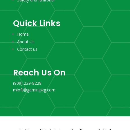
Quick Links
Home
About Us
Contact us
Reach Us On
(909) 229-8228
mloft@geminipkg.com