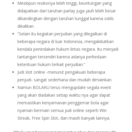
Meskipun resikonya lebih tinggi, keuntungan yang
didapatkan dari taruhan parlay juga jauh lebih besar
dibandingkan dengan taruhan tunggal karena odds
dikalikan.
“Selain itu kegiatan perjudian yang dilegalkan di
beberapa negara di luar Indonesia, mengakibatkan
kendala penindakan hukum lintas negara. Itu menjadi
tantangan tersendiri karena adanya perbedaan
ketentuan hukum terkait perjudian.”
Judi slot online -menurut pengakuan beberapa
penjudi- sangat sederhana dan mudah dimainkan.
Namun BOLAKU terus mengupdate segala event
yang akan diadakan setiap waktu nya agar dapat
memastikan kenyamanan penggemar bola agar
nyaman bermain semua judi online seperti Win
Streak, Free Spin Slot, dan masih banyak lainnya.