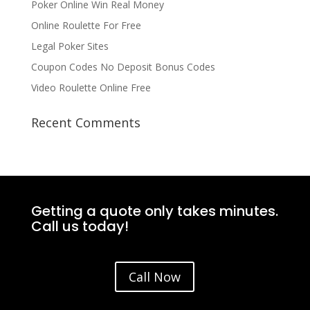
Poker Online Win Real Money
Online Roulette For Free
Legal Poker Sites
Coupon Codes No Deposit Bonus Codes
Video Roulette Online Free
Recent Comments
Getting a quote only takes minutes.
Call us today!
Call Now