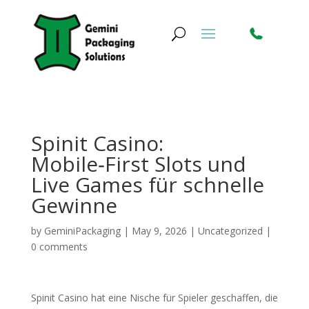
Spinit Casino:
Mobile‑First Slots und
Live Games für schnelle
Gewinne
by
GeminiPackaging
|
May 9, 2026
|
Uncategorized
|
0 comments
Spinit Casino hat eine Nische für Spieler geschaffen, die