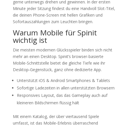
gerne unterwegs drehen und gewinnen. In der ersten
Minute jeder Sitzung findest du eine Handvoll Slot-Titel,
die deinen Phone‑Screen mit hellen Grafiken und
Sofortauszahlungen zum Leuchten bringen.
Warum Mobile für Spinit
wichtig ist
Die meisten modernen Glücksspieler binden sich nicht
mehr an einen Desktop. Spinit’s browser‑basierte
Mobile‑Schnittstelle bietet die gleiche Tiefe wie ihr
Desktop‑Gegenstück, ganz ohne dedizierte App.
Unterstützt iOS & Android Smartphones & Tablets
Sofortige Ladezeiten in allen unterstützten Browsern
Responsives Layout, das das Gameplay auch auf
kleineren Bildschirmen flüssig hält
Mit einem Katalog, der über viertausend Spiele
umfasst, ist das Mobile‑Erlebnis überraschend