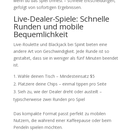
wenn du das Spiel öffnest – schnelle Entscheidungen,
gefolgt von sofortigen Ergebnissen.
Live-Dealer-Spiele: Schnelle
Runden und mobile
Bequemlichkeit
Live-Roulette und Blackjack bei Spinit bieten eine
andere Art von Geschwindigkeit. Jede Runde ist so
gestaltet, dass sie in weniger als fünf Minuten beendet
ist.
Wähle deinen Tisch – Mindesteinsatz $5
Platziere deine Chips – einmal tippen pro Seite
Sieh zu, wie der Dealer dreht oder austeilt –
typischerweise zwei Runden pro Spiel
Das kompakte Format passt perfekt zu mobilen
Nutzern, die während einer Kaffeepause oder beim
Pendeln spielen möchten.