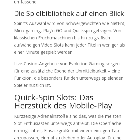
umfassend.
Die Spielbibliothek auf einen Blick
Spinit’s Auswahl wird von Schwergewichten wie NetEnt,
Microgaming, Play’n GO und Quickspin getragen. Von
klassischen Fruchtmaschinen bis hin zu grafisch
aufwändigen Video Slots kann jeder Titel in weniger als
einer Minute gespielt werden.
Live-Casino-Angebote von Evolution Gaming sorgen
für eine zusätzliche Ebene der Unmittelbarkeit – eine
Funktion, die besonders für den unterwegs spielenden
Spieler nützlich ist.
Quick‑Spin Slots: Das
Herzstück des Mobile‑Play
Kurzzeitige Adrenalinstöße sind das, was die meisten
Slot-Enthusiasten unterwegs antreibt. Die Oberfläche
ermöglicht es, Einsatzgröße mit einem einzigen Tap
anzupassen, einmal zu drehen oder Autoplay für eine