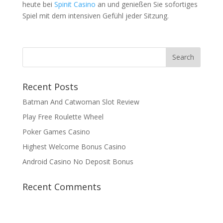
heute bei
Spinit Casino
an und genießen Sie sofortiges
Spiel mit dem intensiven Gefühl jeder Sitzung.
Recent Posts
Batman And Catwoman Slot Review
Play Free Roulette Wheel
Poker Games Casino
Highest Welcome Bonus Casino
Android Casino No Deposit Bonus
Recent Comments