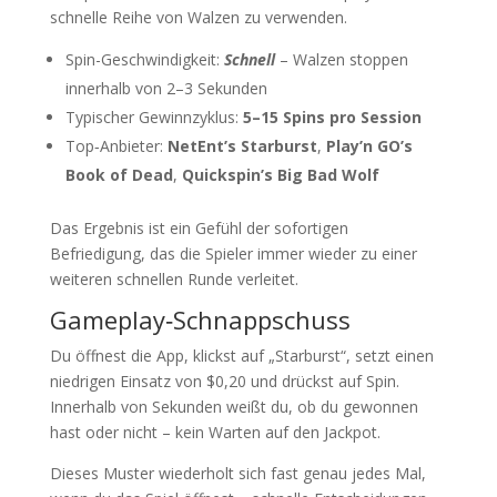
schnelle Reihe von Walzen zu verwenden.
Spin-Geschwindigkeit:
Schnell
– Walzen stoppen
innerhalb von 2–3 Sekunden
Typischer Gewinnzyklus:
5–15 Spins pro Session
Top‑Anbieter:
NetEnt’s Starburst
,
Play’n GO’s
Book of Dead
,
Quickspin’s Big Bad Wolf
Das Ergebnis ist ein Gefühl der sofortigen
Befriedigung, das die Spieler immer wieder zu einer
weiteren schnellen Runde verleitet.
Gameplay‑Schnappschuss
Du öffnest die App, klickst auf „Starburst“, setzt einen
niedrigen Einsatz von $0,20 und drückst auf Spin.
Innerhalb von Sekunden weißt du, ob du gewonnen
hast oder nicht – kein Warten auf den Jackpot.
Dieses Muster wiederholt sich fast genau jedes Mal,