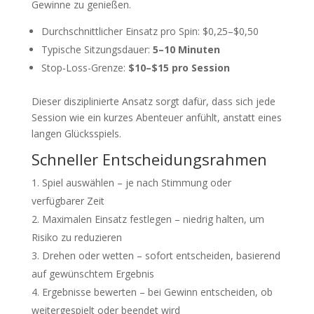
Gewinne zu genießen.
Durchschnittlicher Einsatz pro Spin: $0,25–$0,50
Typische Sitzungsdauer:
5–10 Minuten
Stop‑Loss-Grenze:
$10–$15 pro Session
Dieser disziplinierte Ansatz sorgt dafür, dass sich jede
Session wie ein kurzes Abenteuer anfühlt, anstatt eines
langen Glücksspiels.
Schneller Entscheidungsrahmen
Spiel auswählen – je nach Stimmung oder
verfügbarer Zeit
Maximalen Einsatz festlegen – niedrig halten, um
Risiko zu reduzieren
Drehen oder wetten – sofort entscheiden, basierend
auf gewünschtem Ergebnis
Ergebnisse bewerten – bei Gewinn entscheiden, ob
weitergespielt oder beendet wird