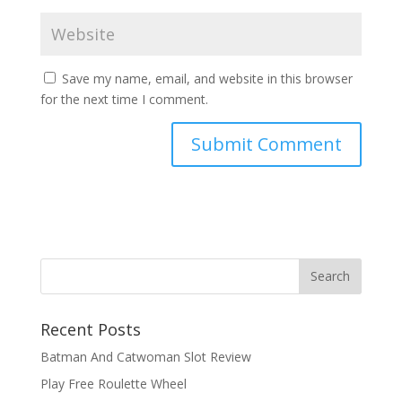
Save my name, email, and website in this browser
for the next time I comment.
Recent Posts
Batman And Catwoman Slot Review
Play Free Roulette Wheel