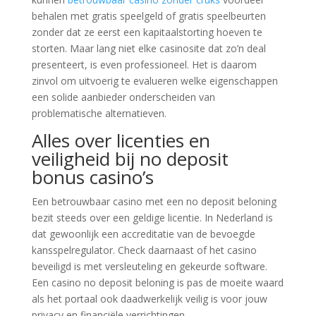
behalen met gratis speelgeld of gratis speelbeurten
zonder dat ze eerst een kapitaalstorting hoeven te
storten. Maar lang niet elke casinosite dat zo’n deal
presenteert, is even professioneel. Het is daarom
zinvol om uitvoerig te evalueren welke eigenschappen
een solide aanbieder onderscheiden van
problematische alternatieven.
Alles over licenties en
veiligheid bij no deposit
bonus casino’s
Een betrouwbaar casino met een no deposit beloning
bezit steeds over een geldige licentie. In Nederland is
dat gewoonlijk een accreditatie van de bevoegde
kansspelregulator. Check daarnaast of het casino
beveiligd is met versleuteling en gekeurde software.
Een casino no deposit beloning is pas de moeite waard
als het portaal ook daadwerkelijk veilig is voor jouw
privacy en financiële verrichtingen.