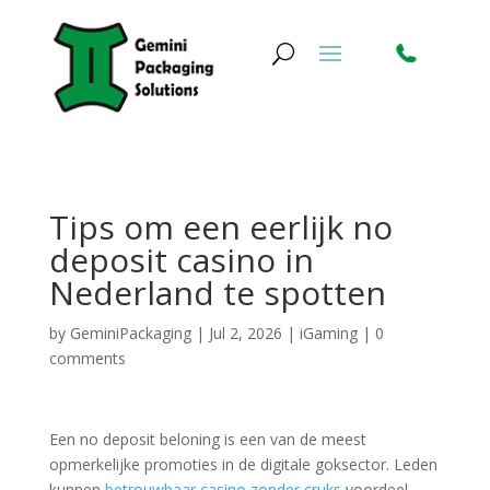
Tips om een eerlijk no
deposit casino in
Nederland te spotten
by
GeminiPackaging
|
Jul 2, 2026
|
iGaming
|
0
comments
Een no deposit beloning is een van de meest
opmerkelijke promoties in de digitale goksector. Leden
kunnen
betrouwbaar casino zonder cruks
voordeel