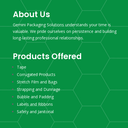
About Us
Gemini Packaging Solutions understands your time is
valuable. We pride ourselves on persistence and building
long-lasting professional relationships.
Products Offered
Tape
Corrugated Products
Stretch Film and Bags
Strapping and Dunnage
Bubble and Padding
Labels and Ribbons
Safety and Janitorial