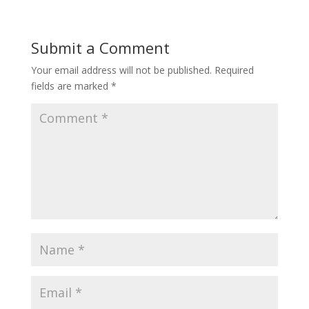
Submit a Comment
Your email address will not be published.
Required
fields are marked
*