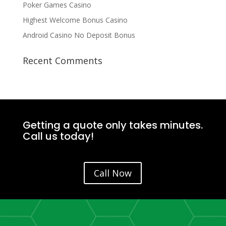
Poker Games Casino
Highest Welcome Bonus Casino
Android Casino No Deposit Bonus
Recent Comments
Getting a quote only takes minutes.
Call us today!
Call Now