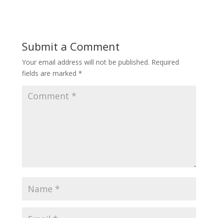
Submit a Comment
Your email address will not be published.
Required
fields are marked
*