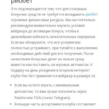
риобет
Это подтверждается тем, что для отыгрыша
бонусных средств не требуется вкладывать
риобет
огромные финансовые ресурсы. Мы настоятельно
рекомендуем внимательно изучить условия
вейджера до активации бонуса, чтобы в
дальнейшем избежать нежелательных сюрпризов.
Если вы обнаружите, что все условия вас
полностью устраивают, приступайте к выполнению
необходимых действий для его получения. После
начисления бонусных денег их нельзя сразу
вывести или поставить на игровых автоматах. К
подарку на день рождения в игорном интернет
клубе Рио бет применяется вейджер в размере х5.
Если вы хотите играть с минимальным
депозитом, то вам лучше пополнять через
Piastrix или TON (токен Telegram).
Большую часть ассортимента клуба составляют