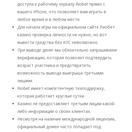
доступа к рабочему зеркалу Riobet прямо с
вашего iPhone, что позволяет вам играть в
любое время и в любом месте.
Для начала игры на официальном сайте Риобет
казино проверка личности не нужно, но вот
вывести средства без KYC невозможно.
При выводе денег мы обязательно запрашиваем
верификацию, которая позволит подтвердить
возраст участника и предотвратить
возможность вывода выигрыша третьими
лицами.
Riobet имеет компетентную техподдержку,
которая работает круглые сутки.
Казино не предоставляет третьим лицам какой-
либо информации о своих клиентах.
Несмотря на наличие международной лицензии,
официальный домен часто попадает под