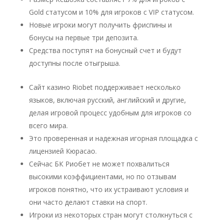
Gold статусом и 10% для игроков с VIP статусом.
Новые игроки могут получить фриспины и
бонусы на первые три депозита.
Средства поступят на бонусный счет и будут
доступны после отыгрыша.
Сайт казино Riobet поддерживает несколько
языков, включая русский, английский и другие,
делая игровой процесс удобным для игроков со
всего мира.
Это проверенная и надежная игорная площадка с
лицензией Кюрасао.
Сейчас БК Риобет не может похвалиться
высокими коэффициентами, но по отзывам
игроков понятно, что их устраивают условия и
они часто делают ставки на спорт.
Игроки из некоторых стран могут столкнуться с