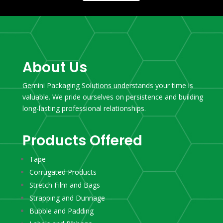
About Us
Gemini Packaging Solutions understands your time is
valuable. We pride ourselves on persistence and building
long-lasting professional relationships.
Products Offered
Tape
Corrugated Products
Stretch Film and Bags
Strapping and Dunnage
Bubble and Padding