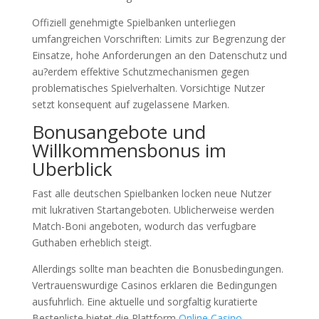
Offiziell genehmigte Spielbanken unterliegen
umfangreichen Vorschriften: Limits zur Begrenzung der
Einsatze, hohe Anforderungen an den Datenschutz und
au?erdem effektive Schutzmechanismen gegen
problematisches Spielverhalten. Vorsichtige Nutzer
setzt konsequent auf zugelassene Marken.
Bonusangebote und
Willkommensbonus im
Uberblick
Fast alle deutschen Spielbanken locken neue Nutzer
mit lukrativen Startangeboten. Ublicherweise werden
Match-Boni angeboten, wodurch das verfugbare
Guthaben erheblich steigt.
Allerdings sollte man beachten die Bonusbedingungen.
Vertrauenswurdige Casinos erklaren die Bedingungen
ausfuhrlich. Eine aktuelle und sorgfaltig kuratierte
Bestenliste bietet die Plattform
Online Casino