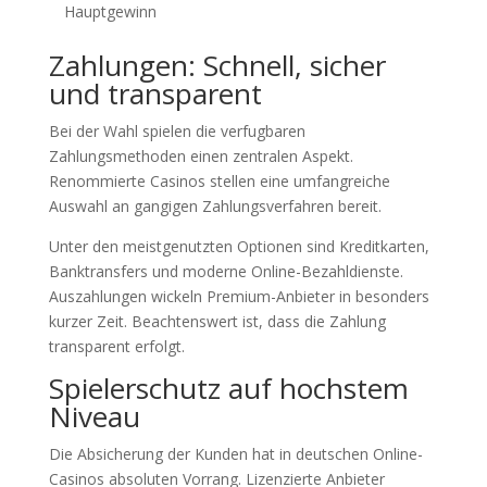
Hauptgewinn
Zahlungen: Schnell, sicher
und transparent
Bei der Wahl spielen die verfugbaren
Zahlungsmethoden einen zentralen Aspekt.
Renommierte Casinos stellen eine umfangreiche
Auswahl an gangigen Zahlungsverfahren bereit.
Unter den meistgenutzten Optionen sind Kreditkarten,
Banktransfers und moderne Online-Bezahldienste.
Auszahlungen wickeln Premium-Anbieter in besonders
kurzer Zeit. Beachtenswert ist, dass die Zahlung
transparent erfolgt.
Spielerschutz auf hochstem
Niveau
Die Absicherung der Kunden hat in deutschen Online-
Casinos absoluten Vorrang. Lizenzierte Anbieter