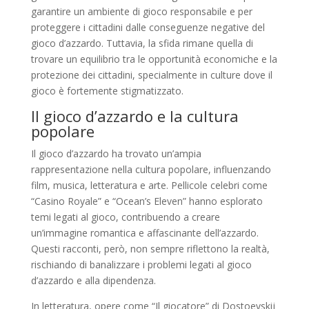
garantire un ambiente di gioco responsabile e per
proteggere i cittadini dalle conseguenze negative del
gioco d’azzardo. Tuttavia, la sfida rimane quella di
trovare un equilibrio tra le opportunità economiche e la
protezione dei cittadini, specialmente in culture dove il
gioco è fortemente stigmatizzato.
Il gioco d’azzardo e la cultura
popolare
Il gioco d’azzardo ha trovato un’ampia
rappresentazione nella cultura popolare, influenzando
film, musica, letteratura e arte. Pellicole celebri come
“Casino Royale” e “Ocean’s Eleven” hanno esplorato
temi legati al gioco, contribuendo a creare
un’immagine romantica e affascinante dell’azzardo.
Questi racconti, però, non sempre riflettono la realtà,
rischiando di banalizzare i problemi legati al gioco
d’azzardo e alla dipendenza.
In letteratura, opere come “Il giocatore” di Dostoevskij