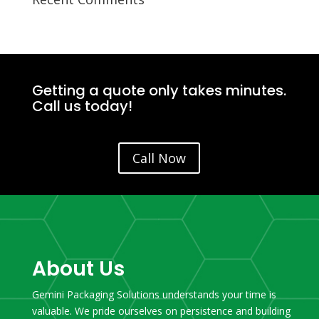
Getting a quote only takes minutes.
Call us today!
Call Now
About Us
Gemini Packaging Solutions understands your time is
valuable. We pride ourselves on persistence and building