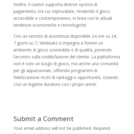
Inoltre, il casinò supporta diverse opzioni di
pagamento, tra cui criptovalute, rendendo il gioco
accessibile e contemporaneo, in linea con le attuali
tendenze economiche e tecnologiche.
Con un servizio di assistenza disponibile 24 ore su 24,
7 giorni su 7, Winbeatz si impegna a fornire un
ambiente di gioco sostenibile e di qualità, ponendo
l’accento sulla soddisfazione del cliente. La piattaforma
non è solo un luogo di gioco, ma anche una comunità
per gli appassionati, offrendo programmi di
fidelizzazione ricchi di vantaggi e opportunità, creando
così un legame duraturo con i propri utenti.
Submit a Comment
Your email address will not be published.
Required