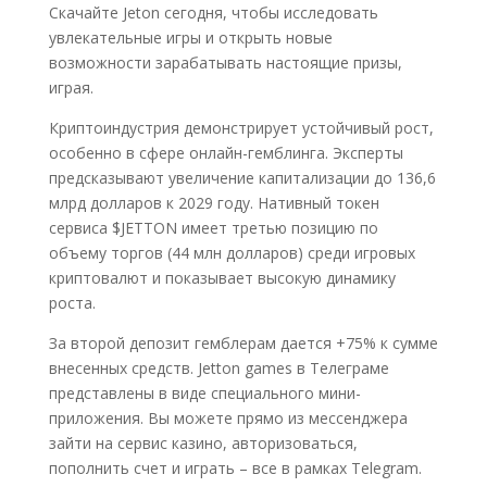
Скачайте Jeton сегодня, чтобы исследовать
увлекательные игры и открыть новые
возможности зарабатывать настоящие призы,
играя.
Криптоиндустрия демонстрирует устойчивый рост,
особенно в сфере онлайн-гемблинга. Эксперты
предсказывают увеличение капитализации до 136,6
млрд долларов к 2029 году. Нативный токен
сервиса $JETTON имеет третью позицию по
объему торгов (44 млн долларов) среди игровых
криптовалют и показывает высокую динамику
роста.
За второй депозит гемблерам дается +75% к сумме
внесенных средств. Jetton games в Телеграме
представлены в виде специального мини-
приложения. Вы можете прямо из мессенджера
зайти на сервис казино, авторизоваться,
пополнить счет и играть – все в рамках Telegram.