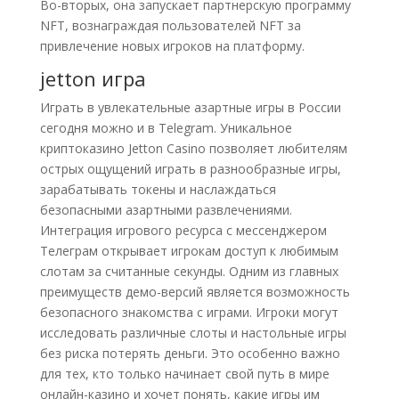
Во-вторых, она запускает партнерскую программу
NFT, вознаграждая пользователей NFT за
привлечение новых игроков на платформу.
jetton игра
Играть в увлекательные азартные игры в России
сегодня можно и в Telegram. Уникальное
криптоказино Jetton Casino позволяет любителям
острых ощущений играть в разнообразные игры,
зарабатывать токены и наслаждаться
безопасными азартными развлечениями.
Интеграция игрового ресурса с мессенджером
Телеграм открывает игрокам доступ к любимым
слотам за считанные секунды. Одним из главных
преимуществ демо-версий является возможность
безопасного знакомства с играми. Игроки могут
исследовать различные слоты и настольные игры
без риска потерять деньги. Это особенно важно
для тех, кто только начинает свой путь в мире
онлайн-казино и хочет понять, какие игры им