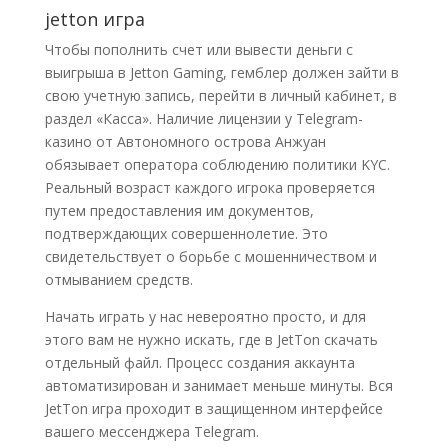
jetton игра
Чтобы пополнить счет или вывести деньги с
выигрыша в Jetton Gaming, гемблер должен зайти в
свою учетную запись, перейти в личный кабинет, в
раздел «Касса». Наличие лицензии у Telegram-
казино от Автономного острова Анжуан
обязывает оператора соблюдению политики KYC.
Реальный возраст каждого игрока проверяется
путем предоставления им документов,
подтверждающих совершеннолетие. Это
свидетельствует о борьбе с мошенничеством и
отмыванием средств.
Начать играть у нас невероятно просто, и для
этого вам не нужно искать, где в JetTon скачать
отдельный файл. Процесс создания аккаунта
автоматизирован и занимает меньше минуты. Вся
JetTon игра проходит в защищенном интерфейсе
вашего мессенджера Telegram.