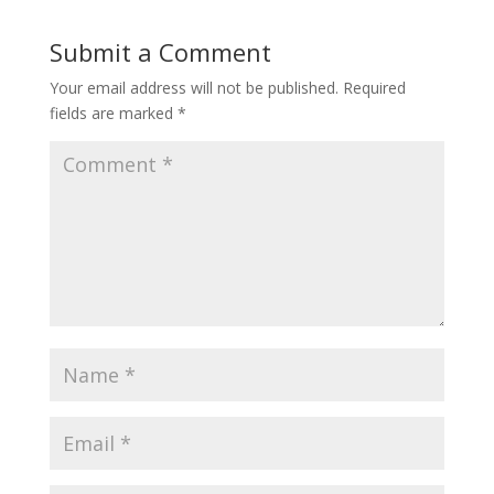
Submit a Comment
Your email address will not be published.
Required
fields are marked
*