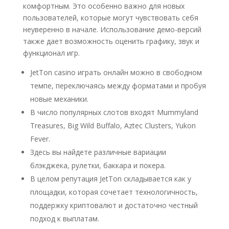
комфортным. Это особенно важно для новых
пользователей, которые могут чувствовать себя
неуверенно в начале. Использование демо-версий
также дает возможность оценить графику, звук и
функционал игр.
JetTon casino играть онлайн можно в свободном
темпе, переключаясь между форматами и пробуя
новые механики.
В число популярных слотов входят Mummyland
Treasures, Big Wild Buffalo, Aztec Clusters, Yukon
Fever.
Здесь вы найдете различные вариации
блэкджека, рулетки, баккара и покера.
В целом репутация JetTon складывается как у
площадки, которая сочетает технологичность,
поддержку криптовалют и достаточно честный
подход к выплатам.