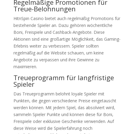
Regelmäßige Promotionen für
Treue-Belohnungen
HitnSpin Casino bietet auch regelmäßig Promotions für
bestehende Spieler an. Dazu gehören wöchentliche
Boni, Freispiele und Cashback-Angebote. Diese
Aktionen sind eine großartige Möglichkeit, das Gaming-
Erlebnis weiter zu verbessern. Spieler sollten
regelmäßig auf die Website schauen, um keine
Angebote zu verpassen und ihre Gewinne zu
maximieren.
Treueprogramm für langfristige
Spieler
Das Treueprogramm belohnt loyale Spieler mit
Punkten, die gegen verschiedene Preise eingetauscht
werden können. Mit jedem Spiel, das absolviert wird,
sammeln Spieler Punkte und können diese für Boni,
Freispiele oder exklusive Geschenke verwenden. Auf
diese Weise wird die Spielerfahrung noch