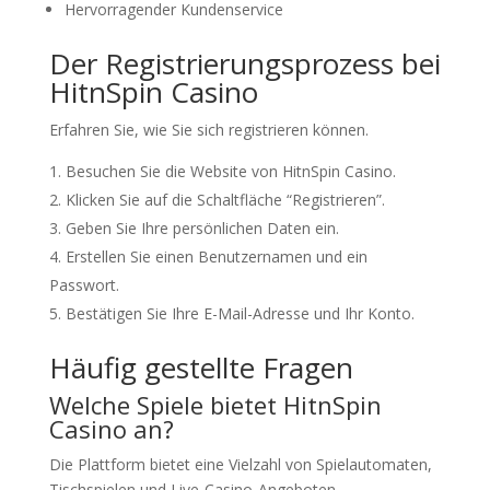
Hervorragender Kundenservice
Der Registrierungsprozess bei
HitnSpin Casino
Erfahren Sie, wie Sie sich registrieren können.
Besuchen Sie die Website von HitnSpin Casino.
Klicken Sie auf die Schaltfläche “Registrieren”.
Geben Sie Ihre persönlichen Daten ein.
Erstellen Sie einen Benutzernamen und ein
Passwort.
Bestätigen Sie Ihre E-Mail-Adresse und Ihr Konto.
Häufig gestellte Fragen
Welche Spiele bietet HitnSpin
Casino an?
Die Plattform bietet eine Vielzahl von Spielautomaten,
Tischspielen und Live-Casino-Angeboten.