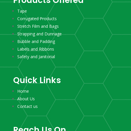
Products Offered
Tape
Corrugated Products
Stretch Film and Bags
Strapping and Dunnage
Bubble and Padding
Labels and Ribbons
Safety and Janitorial
Quick Links
Home
About Us
Contact us
Reach Us On