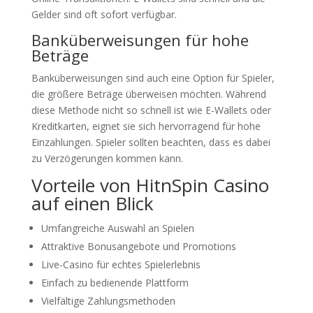
Gelder sind oft sofort verfügbar.
Banküberweisungen für hohe
Beträge
Banküberweisungen sind auch eine Option für Spieler,
die größere Beträge überweisen möchten. Während
diese Methode nicht so schnell ist wie E-Wallets oder
Kreditkarten, eignet sie sich hervorragend für hohe
Einzahlungen. Spieler sollten beachten, dass es dabei
zu Verzögerungen kommen kann.
Vorteile von HitnSpin Casino
auf einen Blick
Umfangreiche Auswahl an Spielen
Attraktive Bonusangebote und Promotions
Live-Casino für echtes Spielerlebnis
Einfach zu bedienende Plattform
Vielfältige Zahlungsmethoden