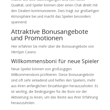
Qualität, und Spieler können über einen Chat direkt mit
den Dealern kommunizieren. Dies trägt zur großartigen
Atmosphäre bei und macht das Spielen besonders
spannend.
Attraktive Bonusangebote
und Promotionen
Hier erfahren Sie mehr über die Bonusangebote von
HitnSpin Casino.
Willkommensboni für neue Spieler
Neue Spieler können von großzügigen
Willkommensboni profitieren. Diese Bonusangebote
sind oft sehr einladend und helfen den Spielern, mehr
aus ihren anfänglichen Einzahlungen herauszuholen. Es
ist wichtig, die Bedingungen für die Boni vor der
Aktivierung zu lesen, um das Beste aus ihrer Erfahrung
herauszuholen.