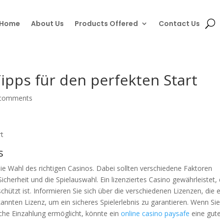
Home
About Us
Products Offered
Contact Us
Tipps für den perfekten Start
 comments
rt
s
 die Wahl des richtigen Casinos. Dabei sollten verschiedene Faktoren
Sicherheit und die Spielauswahl. Ein lizenziertes Casino gewährleistet,
schützt ist. Informieren Sie sich über die verschiedenen Lizenzen, die 
annten Lizenz, um ein sicheres Spielerlebnis zu garantieren. Wenn Si
che Einzahlung ermöglicht, könnte ein
online casino paysafe
eine gut