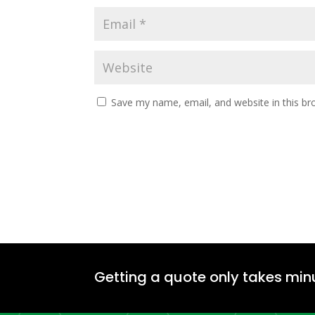
Save my name, email, and website in this br
Getting a quote only takes min