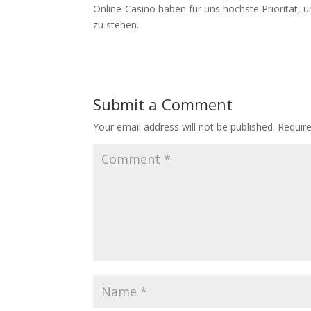
Online-Casino haben für uns höchste Priorität, u
zu stehen.
Submit a Comment
Your email address will not be published.
Requir