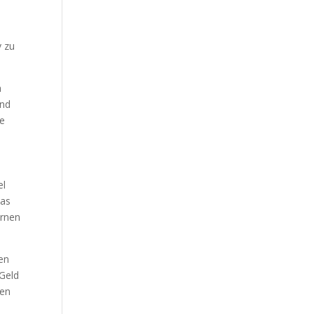
v zu
n
und
ie
el
das
ernen
fen
 Geld
ten