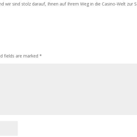
nd wir sind stolz darauf, Ihnen auf Ihrem Weg in die Casino-Welt zur S
ed fields are marked
*