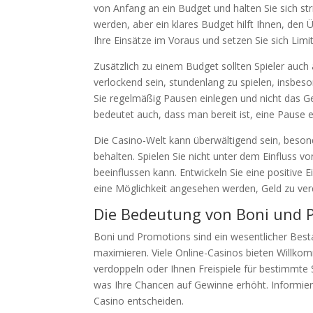
von Anfang an ein Budget und halten Sie sich stri
werden, aber ein klares Budget hilft Ihnen, den
Ihre Einsätze im Voraus und setzen Sie sich L
Zusätzlich zu einem Budget sollten Spieler auch 
verlockend sein, stundenlang zu spielen, insbes
Sie regelmäßig Pausen einlegen und nicht das Ge
bedeutet auch, dass man bereit ist, eine Pause e
Die Casino-Welt kann überwältigend sein, besonde
behalten. Spielen Sie nicht unter dem Einfluss v
beeinflussen kann. Entwickeln Sie eine positive E
eine Möglichkeit angesehen werden, Geld zu ver
Die Bedeutung von Boni und 
Boni und Promotions sind ein wesentlicher Besta
maximieren. Viele Online-Casinos bieten Willkom
verdoppeln oder Ihnen Freispiele für bestimmte 
was Ihre Chancen auf Gewinne erhöht. Informiere
Casino entscheiden.