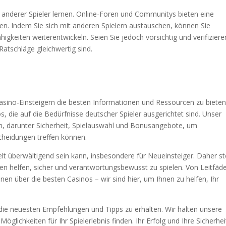
anderer Spieler lernen. Online-Foren und Communitys bieten eine
en. Indem Sie sich mit anderen Spielern austauschen, können Sie
igkeiten weiterentwickeln. Seien Sie jedoch vorsichtig und verifiziere
 Ratschläge gleichwertig sind.
Casino-Einsteigern die besten Informationen und Ressourcen zu bieten
, die auf die Bedürfnisse deutscher Spieler ausgerichtet sind. Unser
en, darunter Sicherheit, Spielauswahl und Bonusangebote, um
scheidungen treffen können.
elt überwältigend sein kann, insbesondere für Neueinsteiger. Daher st
nen helfen, sicher und verantwortungsbewusst zu spielen. Von Leitfäd
ionen über die besten Casinos – wir sind hier, um Ihnen zu helfen, Ihr
ie neuesten Empfehlungen und Tipps zu erhalten. Wir halten unsere
Möglichkeiten für Ihr Spielerlebnis finden. Ihr Erfolg und Ihre Sicherhei