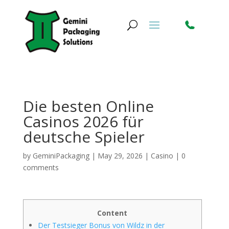
Die besten Online
Casinos 2026 für
deutsche Spieler
by
GeminiPackaging
|
May 29, 2026
|
Casino
|
0
comments
Content
Der Testsieger Bonus von Wildz in der