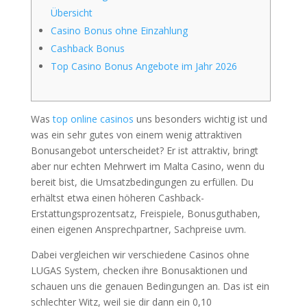
Übersicht
Casino Bonus ohne Einzahlung
Cashback Bonus
Top Casino Bonus Angebote im Jahr 2026
Was
top online casinos
uns besonders wichtig ist und
was ein sehr gutes von einem wenig attraktiven
Bonusangebot unterscheidet? Er ist attraktiv, bringt
aber nur echten Mehrwert im Malta Casino, wenn du
bereit bist, die Umsatzbedingungen zu erfüllen. Du
erhältst etwa einen höheren Cashback-
Erstattungsprozentsatz, Freispiele, Bonusguthaben,
einen eigenen Ansprechpartner, Sachpreise uvm.
Dabei vergleichen wir verschiedene Casinos ohne
LUGAS System, checken ihre Bonusaktionen und
schauen uns die genauen Bedingungen an. Das ist ein
schlechter Witz, weil sie dir dann ein 0,10