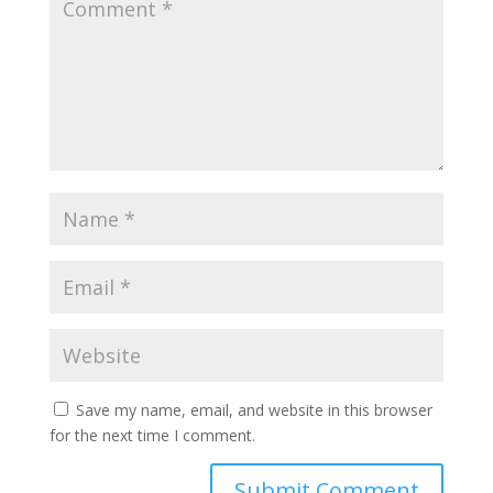
Save my name, email, and website in this browser
for the next time I comment.