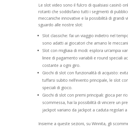
Le slot video sono il fulcro di qualsiasi casinò on
rotanti che soddisfano tutti i segmenti di pubblico
meccaniche innovative e la possibilità di grandi vi
sguardo alle nostre slot:
Slot classiche: fai un viaggio indietro nel tempo 
sono adatti ai giocatori che amano le meccanich
Slot con migliaia di modi: esplora un’ampia v
linee di pagamento variabili e round speciali 
costante a ogni giro.
Giochi di slot con funzionalità di acquisto: evita
tuffarsi subito nell’evento principale, le slot
speciali di gioco.
Giochi di slot con premi principali: gioca per 
scommessa, hai la possibilità di vincere un prem
jackpot variano da jackpot a caduta regolari 
Insieme a queste sezioni, su Winnita, gli scomme