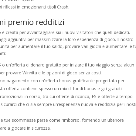
i riflessi in emozionanti titoli Crash.
 premio redditizi
è creata per avvantaggiare sia i nuovi visitatori che quelli dedicati.
aggi aggiuntivi per massimizzare la loro esperienza di gioco. Il nostro
unità per aumentare il tuo saldo, provare vari giochi e aumentare le t
rti:
S o un’offerta di denaro gratuito per iniziare il tuo viaggio senza alcun
r provare Winnita e le opzioni di gioco senza costi.
 primo pagamento con un’offerta bonus gratificante progettata per
ta offerta contiene spesso un mix di fondi bonus e giri gratuiti.
omozionali in corso, tra cui offerte di ricarica, FS e offerte a tempo
assicurarci che ci sia sempre un’esperienza nuova e redditizia per i nost
 delle tue scommesse perse come rimborso, fornendo un ulteriore
uare a giocare in sicurezza.