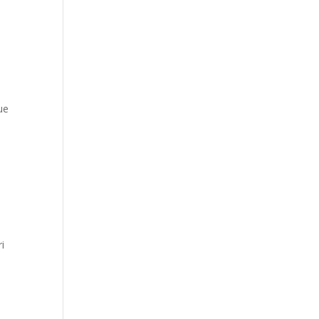
ue
ri