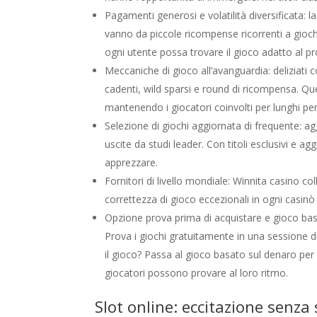
Pagamenti generosi e volatilità diversificata: la
vanno da piccole ricompense ricorrenti a gioch
ogni utente possa trovare il gioco adatto al pr
Meccaniche di gioco all’avanguardia: deliziati 
cadenti, wild sparsi e round di ricompensa.
mantenendo i giocatori coinvolti per lunghi per
Selezione di giochi aggiornata di frequente: a
uscite da studi leader. Con titoli esclusivi e a
apprezzare.
Fornitori di livello mondiale: Winnita casino co
correttezza di gioco eccezionali in ogni casinò
Opzione prova prima di acquistare e gioco basa
Prova i giochi gratuitamente in una sessione d
il gioco? Passa al gioco basato sul denaro per p
giocatori possono provare al loro ritmo.
Slot online: eccitazione senza