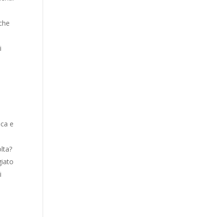
 che
i
ica e
lta?
giato
i