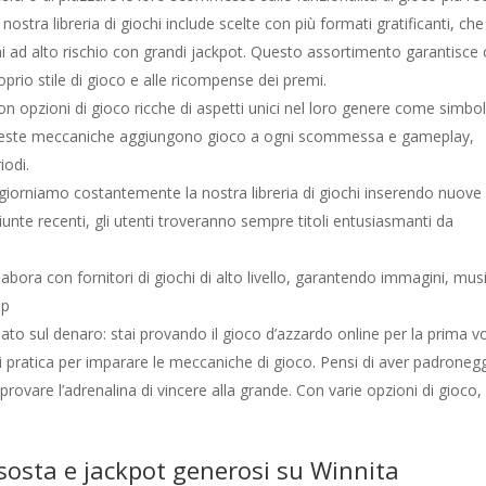
 nostra libreria di giochi include scelte con più formati gratificanti, che
i ad alto rischio con grandi jackpot. Questo assortimento garantisce
oprio stile di gioco e alle ricompense dei premi.
con opzioni di gioco ricche di aspetti unici nel loro genere come simbol
 Queste meccaniche aggiungono gioco a ogni scommessa e gameplay,
iodi.
ggiorniamo costantemente la nostra libreria di giochi inserendo nuove
ggiunte recenti, gli utenti troveranno sempre titoli entusiasmanti da
llabora con fornitori di giochi di alto livello, garantendo immagini, mus
 p
to sul denaro: stai provando il gioco d’azzardo online per la prima vo
i pratica per imparare le meccaniche di gioco. Pensi di aver padroneg
rovare l’adrenalina di vincere alla grande. Con varie opzioni di gioco, 
 sosta e jackpot generosi su Winnita