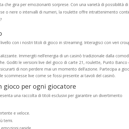
ota che gira per emozionanti sorprese. Con una varietà di possibilità di
e o nere o intervalli di numeri, la roulette offre intrattenimento cont
?
o
vello con i nostri titoli di gioco in streaming. Interagisci con veri crou
izzante. Immergiti nell’energia di un casinò tradizionale dalla comod
he. Goditi le versioni live del gioco di carte 21, roulette, Punto Banco
ssicurarti di non perdere mai un momento dell’azione. Partecipa a gioc
delle scommesse live come se fossi presente ai tavoli del casinò.
n gioco per ogni giocatore
senta una raccolta di titoli esclusivi per garantire un divertimento
ertente e veloce.
iù temi.
r emozioni rapide.