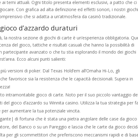
i temi attuali. Ogni titolo presenta elementi esclusivi, a patto che ci 
are. Con grafica ad alta definizione ed effetti sonori, i nostri giochi
prensivo che si adatta a un’atmosfera da casinò tradizionale.
 gioco d’azzardo duraturi
, la nostra sezione di giochi di carte è un’esperienza obbligatoria. Qu
nza del gioco, tattiche e risultati casuali che hanno la possibilità di
 un partecipante avanzato o che tu stia esplorando il mondo dei giochi
est’area. Ecco alcuni punti salienti:
iù versioni di poker. Dal Texas Hold’em all’Omaha Hi-Lo, gli
he favorisce sia la resistenza che le capacità decisionali. Supera in
rezza!
sto intramontabile gioco di carte. Noto per il suo piccolo vantaggio de
ti del gioco d’azzardo su Winnita casino. Utilizza la tua strategia per f
e per aumentare la tua potenziale vincita.
gante| di fortuna che è stata una pietra angolare delle case da gioco
ore, del Banco o su un Pareggio e lascia che le carte da gioco deci
elta per gli scommettitori che preferiscono meccanismi rapidi e di bas