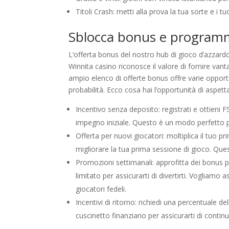
Titoli Crash: metti alla prova la tua sorte e i tuo
Sblocca bonus e programmi
L’offerta bonus del nostro hub di gioco d’azzardo 
Winnita casino riconosce il valore di fornire vant
ampio elenco di offerte bonus offre varie opport
probabilità. Ecco cosa hai l’opportunità di aspetta
Incentivo senza deposito: registrati e ottieni F
impegno iniziale. Questo è un modo perfetto pe
Offerta per nuovi giocatori: moltiplica il tuo
migliorare la tua prima sessione di gioco. Ques
Promozioni settimanali: approfitta dei bonus pr
limitato per assicurarti di divertirti. Vogliamo 
giocatori fedeli.
Incentivi di ritorno: richiedi una percentuale
cuscinetto finanziario per assicurarti di contin