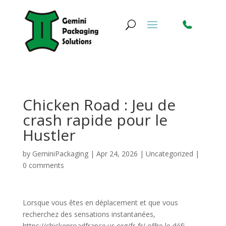
Chicken Road : Jeu de
crash rapide pour le
Hustler
by
GeminiPackaging
|
Apr 24, 2026
|
Uncategorized
|
0 comments
Lorsque vous êtes en déplacement et que vous
recherchez des sensations instantanées,
https://chickenroadfrance.us.org/fr-fr/ offre le défi