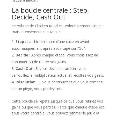
risque financier.
La boucle centrale : Step,
Decide, Cash Out
Le rythme de Chicken Road est volontairement simple
mais intensément captivant :
Step :
La chicken saute d’une case en avant
automatiquement après avoir tapé sur “Go”.
Decide :
Après chaque étape, vous choisissez de
continuer ou de retirer vos gains.
Cash Out :
Si vous décidez d’arrêter, vous
verrouillez le multiplicateur actuel et récoltez vos gains.
Résolution :
Si vous continuez et que vous tombez
sur un piège, vous perdez tout.
Cette boucle se répète jusqu’à ce que vous retiriez vos
gains ou que vous perdiez. Parce que chaque étape est
sous votre contrôle, vous pouvez rythmer le jeu à la