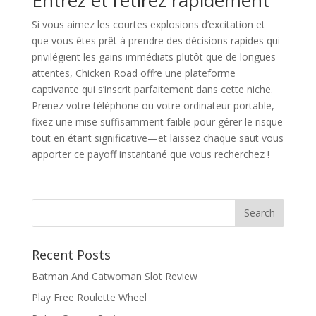
Si vous aimez les courtes explosions d’excitation et
que vous êtes prêt à prendre des décisions rapides qui
privilégient les gains immédiats plutôt que de longues
attentes, Chicken Road offre une plateforme
captivante qui s’inscrit parfaitement dans cette niche.
Prenez votre téléphone ou votre ordinateur portable,
fixez une mise suffisamment faible pour gérer le risque
tout en étant significative—et laissez chaque saut vous
apporter ce payoff instantané que vous recherchez !
Recent Posts
Batman And Catwoman Slot Review
Play Free Roulette Wheel