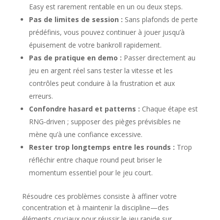
Easy est rarement rentable en un ou deux steps.
Pas de limites de session :
Sans plafonds de perte
prédéfinis, vous pouvez continuer à jouer jusqu’à
épuisement de votre bankroll rapidement.
Pas de pratique en demo :
Passer directement au
jeu en argent réel sans tester la vitesse et les
contrôles peut conduire à la frustration et aux
erreurs.
Confondre hasard et patterns :
Chaque étape est
RNG‑driven ; supposer des pièges prévisibles ne
mène qu’à une confiance excessive.
Rester trop longtemps entre les rounds :
Trop
réfléchir entre chaque round peut briser le
momentum essentiel pour le jeu court.
Résoudre ces problèmes consiste à affiner votre
concentration et à maintenir la discipline—des
éléments cruciaux pour réussir le jeu rapide sur