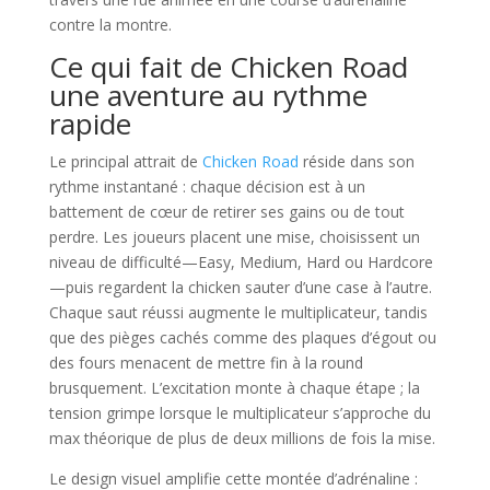
contre la montre.
Ce qui fait de Chicken Road
une aventure au rythme
rapide
Le principal attrait de
Chicken Road
réside dans son
rythme instantané : chaque décision est à un
battement de cœur de retirer ses gains ou de tout
perdre. Les joueurs placent une mise, choisissent un
niveau de difficulté—Easy, Medium, Hard ou Hardcore
—puis regardent la chicken sauter d’une case à l’autre.
Chaque saut réussi augmente le multiplicateur, tandis
que des pièges cachés comme des plaques d’égout ou
des fours menacent de mettre fin à la round
brusquement. L’excitation monte à chaque étape ; la
tension grimpe lorsque le multiplicateur s’approche du
max théorique de plus de deux millions de fois la mise.
Le design visuel amplifie cette montée d’adrénaline :