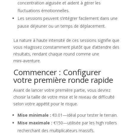
concentration aiguisée et aident à gérer les
fluctuations émotionnelles.
Les sessions peuvent s’intégrer facilement dans une
pause déjeuner ou un temps de déplacement.
La nature à haute intensité de ces sessions signifie que
vous réagissez constamment plutôt que d’attendre des
résultats, rendant chaque round comme une
mini‑aventure.
Commencer : Configurer
votre première ronde rapide
Avant de lancer votre première partie, vous devrez
choisir la taille de votre mise et le niveau de difficulté
selon votre appétit pour le risque.
Mise minimale :
€0.01—idéal pour tester le terrain.
Mise maximale :
€150—utilisée par les high rollers
recherchant des multiplicateurs massifs.