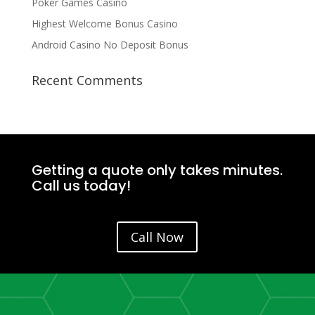
Poker Games Casino
Highest Welcome Bonus Casino
Android Casino No Deposit Bonus
Recent Comments
Getting a quote only takes minutes.
Call us today!
Call Now