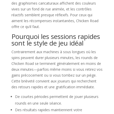
des graphismes caricaturaux affichent des couleurs
vives sur un fond de rue animée, et les contrôles
réactifs semblent presque réflexifs. Pour ceux qui
aiment les récompenses instantanées, Chicken Road
offre ce qu’il faut.
Pourquoi les sessions rapides
sont le style de jeu idéal
Contrairement aux machines à sous longues où les
spins peuvent durer plusieurs minutes, les rounds de
Chicken Road se terminent généralement en moins de
deux minutes—parfois même moins si vous retirez vos
gains précocement ou si vous tombez sur un piège.
Cette brièveté convient aux joueurs qui recherchent
des retours rapides et une gratification immédiate.
De courtes périodes permettent de jouer plusieurs
rounds en une seule séance.
Des résultats rapides maintiennent votre