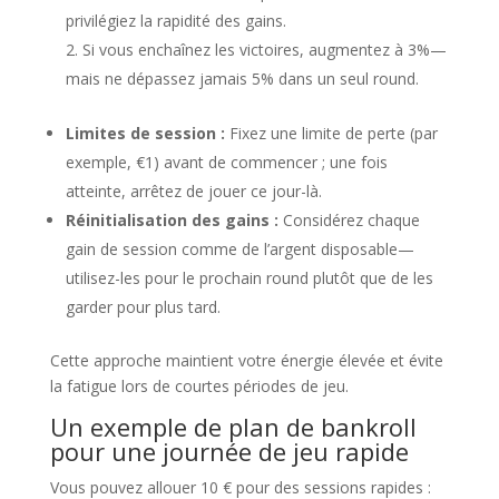
privilégiez la rapidité des gains.
Si vous enchaînez les victoires, augmentez à 3%—
mais ne dépassez jamais 5% dans un seul round.
Limites de session :
Fixez une limite de perte (par
exemple, €1) avant de commencer ; une fois
atteinte, arrêtez de jouer ce jour-là.
Réinitialisation des gains :
Considérez chaque
gain de session comme de l’argent disposable—
utilisez-les pour le prochain round plutôt que de les
garder pour plus tard.
Cette approche maintient votre énergie élevée et évite
la fatigue lors de courtes périodes de jeu.
Un exemple de plan de bankroll
pour une journée de jeu rapide
Vous pouvez allouer 10 € pour des sessions rapides :