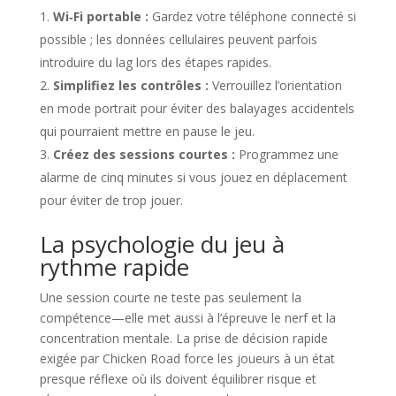
Wi‑Fi portable :
Gardez votre téléphone connecté si
possible ; les données cellulaires peuvent parfois
introduire du lag lors des étapes rapides.
Simplifiez les contrôles :
Verrouillez l’orientation
en mode portrait pour éviter des balayages accidentels
qui pourraient mettre en pause le jeu.
Créez des sessions courtes :
Programmez une
alarme de cinq minutes si vous jouez en déplacement
pour éviter de trop jouer.
La psychologie du jeu à
rythme rapide
Une session courte ne teste pas seulement la
compétence—elle met aussi à l’épreuve le nerf et la
concentration mentale. La prise de décision rapide
exigée par Chicken Road force les joueurs à un état
presque réflexe où ils doivent équilibrer risque et