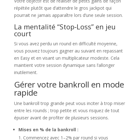
Votre objectif est de réaliser de petits gains de façon
répétée plutôt que d’attendre le gros jackpot qui
pourrait ne jamais apparaître lors d’une seule session.
La mentalité “Stop‑Loss” en jeu
court
Si vous avez perdu un round en difficulté moyenne,
vous pouvez toujours gagner au suivant en repassant
en Easy et en visant un multiplicateur modeste. Cela
maintient votre session dynamique sans l’allonger
inutilement.
Gérer votre bankroll en mode
rapide
Une bankroll trop grande peut vous inciter à trop miser
entre les rounds ; trop petite et vous risquez de tout
épuiser avant de profiter de plusieurs sessions.
Mises en % de la bankroll :
Commencez avec 1–2% par round si vous