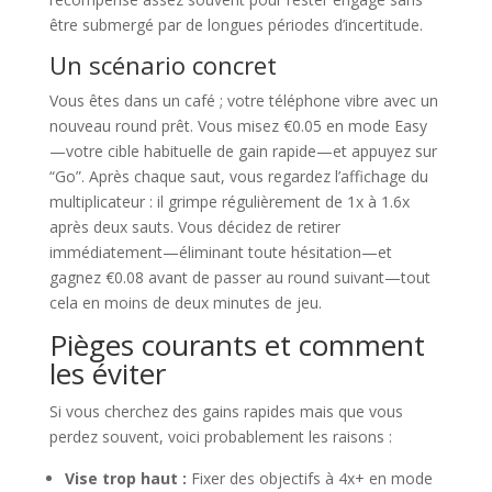
être submergé par de longues périodes d’incertitude.
Un scénario concret
Vous êtes dans un café ; votre téléphone vibre avec un
nouveau round prêt. Vous misez €0.05 en mode Easy
—votre cible habituelle de gain rapide—et appuyez sur
“Go”. Après chaque saut, vous regardez l’affichage du
multiplicateur : il grimpe régulièrement de 1x à 1.6x
après deux sauts. Vous décidez de retirer
immédiatement—éliminant toute hésitation—et
gagnez €0.08 avant de passer au round suivant—tout
cela en moins de deux minutes de jeu.
Pièges courants et comment
les éviter
Si vous cherchez des gains rapides mais que vous
perdez souvent, voici probablement les raisons :
Vise trop haut :
Fixer des objectifs à 4x+ en mode