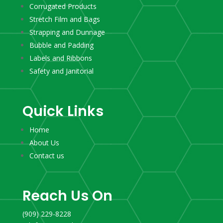
Corrugated Products
Stretch Film and Bags
Strapping and Dunnage
Bubble and Padding
Labels and Ribbons
Safety and Janitorial
Quick Links
Home
About Us
Contact us
Reach Us On
(909) 229-8228