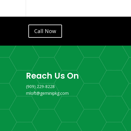
Call Now
Reach Us On
(909) 229-8228
mloft@geminipkg.com