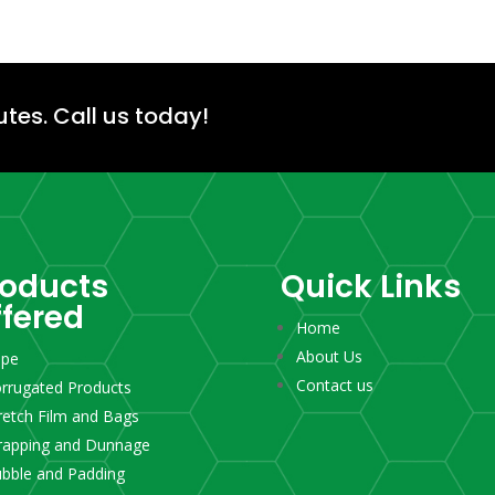
utes.
Call us today!
roducts
Quick Links
ffered
Home
About Us
ape
Contact us
rrugated Products
retch Film and Bags
rapping and Dunnage
bble and Padding