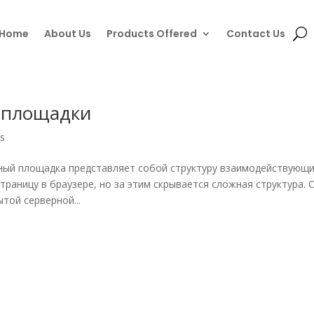
Home
About Us
Products Offered
Contact Us
 площадки
ns
ный площадка представляет собой структуру взаимодействующ
раницу в браузере, но за этим скрывается сложная структура. 
той серверной...