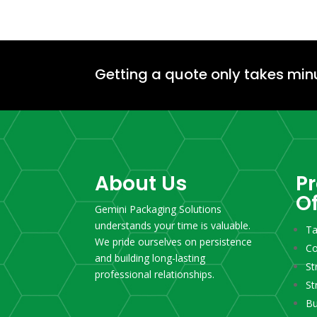
Getting a quote only takes min
About Us
P
O
Gemini Packaging Solutions
understands your time is valuable.
T
We pride ourselves on persistence
Co
and building long-lasting
St
professional relationships.
St
Bu