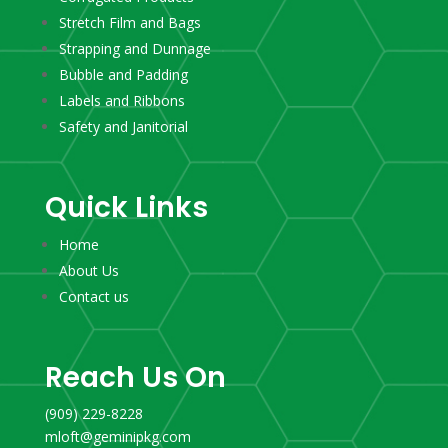
Stretch Film and Bags
Strapping and Dunnage
Bubble and Padding
Labels and Ribbons
Safety and Janitorial
Quick Links
Home
About Us
Contact us
Reach Us On
(909) 229-8228
mloft@geminipkg.com