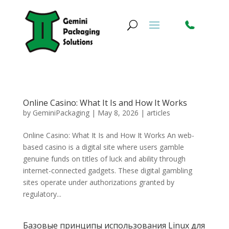
Online Casino: What It Is and How It Works
by
GeminiPackaging
|
May 8, 2026
|
articles
Online Casino: What It Is and How It Works An web-
based casino is a digital site where users gamble
genuine funds on titles of luck and ability through
internet-connected gadgets. These digital gambling
sites operate under authorizations granted by
regulatory...
Базовые принципы использования Linux для