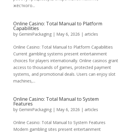
жёсткого...
Online Casino: Total Manual to Platform
Capabilities
by
GeminiPackaging
|
May 6, 2026
|
articles
Online Casino: Total Manual to Platform Capabilities
Current gambling systems present entertainment
choices for players internationally. Online casinos grant
access to thousands of games, protected payment
systems, and promotional deals. Users can enjoy slot
machines,...
Online Casino: Total Manual to System
Features
by
GeminiPackaging
|
May 6, 2026
|
articles
Online Casino: Total Manual to System Features
Modern gambling sites present entertainment