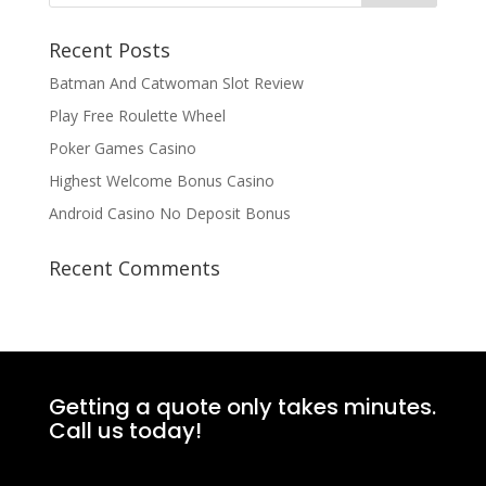
Recent Posts
Batman And Catwoman Slot Review
Play Free Roulette Wheel
Poker Games Casino
Highest Welcome Bonus Casino
Android Casino No Deposit Bonus
Recent Comments
Getting a quote only takes minutes.
Call us today!