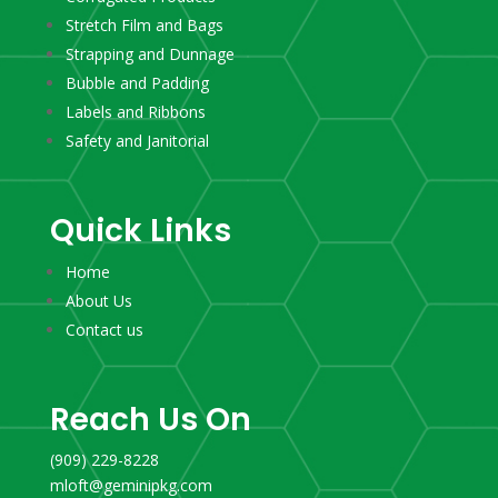
Stretch Film and Bags
Strapping and Dunnage
Bubble and Padding
Labels and Ribbons
Safety and Janitorial
Quick Links
Home
About Us
Contact us
Reach Us On
(909) 229-8228
mloft@geminipkg.com