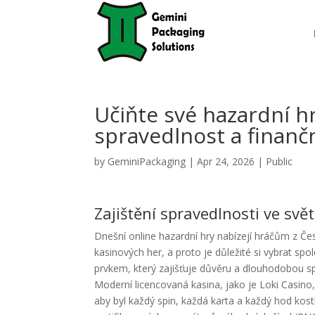
Učiňte své hazardní hr
spravedlnost a finanč
by
GeminiPackaging
|
Apr 24, 2026
|
Public
Zajištění spravedlnosti ve svě
Dnešní online hazardní hry nabízejí hráčům z Čes
kasinových her, a proto je důležité si vybrat spol
prvkem, který zajišťuje důvěru a dlouhodobou s
Moderní licencovaná kasina, jako je Loki Casino
aby byl každý spin, každá karta a každý hod ko