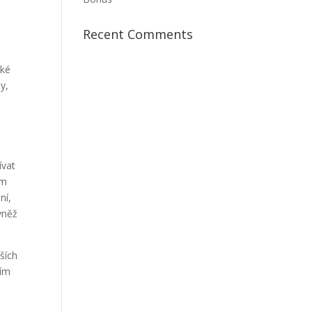
Recent Comments
cké
y,
ívat
ím
ní,
vněž
lších
ším