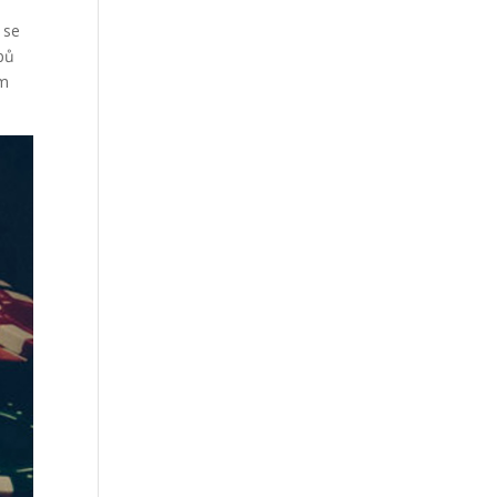
 se
ipů
ým