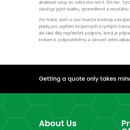
atraktivní vstup do světa více než 6 700 her. T
zaručuje jejich kvalitu, spravedlnost a neustálou
Pro hráče, kteří si cení finanční kontroly a bez
platby pro zajištění bezpečných a rychlých tran
ale také díky nepřetržité podpoře, která je přip
krokem k zodpovědnému a zároveň velmi zábavn
Getting a quote only takes min
About Us
P