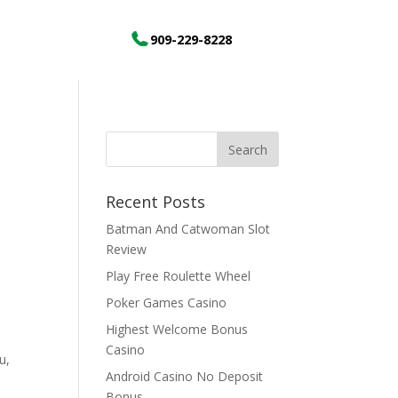
909-229-8228
Recent Posts
Batman And Catwoman Slot
Review
Play Free Roulette Wheel
Poker Games Casino
Highest Welcome Bonus
.
Casino
u,
Android Casino No Deposit
Bonus