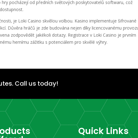
yto hry pocházejí od předních světových poskytovatelů softwaru, což
 dostupnost.
pečnosti, je Loki Casino skvělou volbou. Kasino implementuje šifrované
sakcí. Důvěra hráčů je zde budována nejen díky licencovanému provoz
ravena zodpovědět jakékoli dotazy. Registrace v Loki Casino je prvním
ému hernímu zážitku s potenciálem pro skvělé výhry.
utes.
Call us today!
roducts
Quick Links