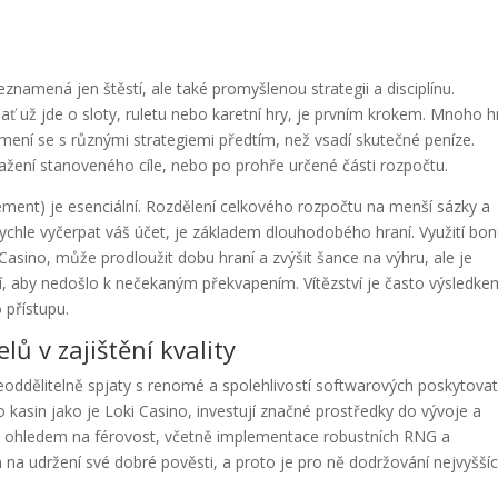
namená jen štěstí, ale také promyšlenou strategii a disciplínu.
ať už jde o sloty, ruletu nebo karetní hry, je prvním krokem. Mnoho 
ámení se s různými strategiemi předtím, než vsadí skutečné peníze.
sažení stanoveného cíle, nebo po prohře určené části rozpočtu.
gement) je esenciální. Rozdělení celkového rozpočtu na menší sázky a
ychle vyčerpat váš účet, je základem dlouhodobého hraní. Využití bo
Casino, může prodloužit dobu hraní a zvýšit šance na výhru, ale je
í, aby nedošlo k nečekaným překvapením. Vítězství je často výsledke
 přístupu.
ů v zajištění kvality
neoddělitelně spjaty s renomé a spolehlivostí softwarových poskytovat
o kasin jako je Loki Casino, investují značné prostředky do vývoje a
 s ohledem na férovost, včetně implementace robustních RNG a
 na udržení své dobré pověsti, a proto je pro ně dodržování nejvyšší