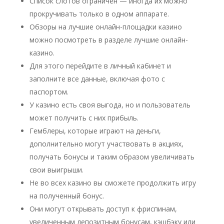
Список слотов ограничен — иногда их можно
прокручивать только в одном аппарате.
Обзоры на лучшие онлайн-площадки казино
можно посмотреть в разделе лучшие онлайн-
казино.
Для этого перейдите в личный кабинет и
заполните все данные, включая фото с
паспортом.
У казино есть своя выгода, но и пользователь
может получить с них прибыль.
Гемблеры, которые играют на деньги,
дополнительно могут участвовать в акциях,
получать бонусы и таким образом увеличивать
свои выигрыши.
Не во всех казино вы сможете продолжить игру
на полученный бонус.
Они могут открывать доступ к фриспинам,
увеличенным депозитным бонусам, кэшбэку или