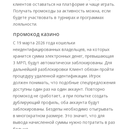
клиентов оставаться на платформе и чаще играть.
Получать промокоды за активность можна, если
будете участвовать в турнирах и программах
лояльности.
промокод казино
С 19 марта 2026 года кошельки
неидентифицированных владельцев, на которых
хранится сумма электронных денег, превышающая
3 МРП, будут автоматически заблокированы. Для
дальнейшей разблокировки Клиент обязан пройти
процедуру удаленной идентификации. Игрок
должен понимать, что подобные спецпредложения
доступны один раз на один аккаунт. Повторно
промокод не сработает, а при попытке создать
дублирующий профиль, оба аккаунта будут
заблокированы. Бездепы необходимо отыгрывать
в многократном размере. Это значит, что для
вывода начисленной суммы нужно потратить в раз
больше.