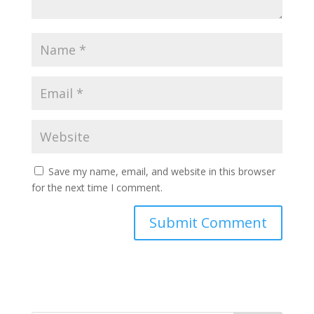
Save my name, email, and website in this browser
for the next time I comment.