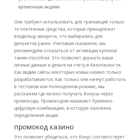
временным акциям.
Они требуют использовать для транзакций только
те платежные средства, которые принадлежат
владельцу аккаунта, что выбирались для
депозитов ранее. Учитывая сказанное, мы
рекомендуем отказаться от активации купонов
таким способом. Это позволит держать ваши
личные данные и деньги на счету в безопасности.
Как видим сайты некоторых новых казино только
разрабатываются. Как только они начнут работать
в тестовом или полноценном режиме, мы
расскажем где можно получать бонусы через
промокоды. Промокодом называют буквенно-
цифровую комбинацию, в которую заложена
определенная акции.
промокод казино
Это позволит убедиться, что бонус соответствует