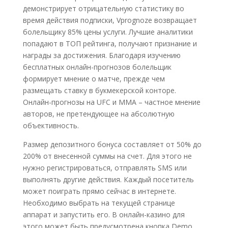
демонстрирует отрицательную статистику во
время действия подписки, Vprognoze возвращает
болельщику 85% цены услуги. Лучшие аналитики
попадают в ТОП рейтинга, получают признание и
награды за достижения. Благодаря изучению
бесплатных онлайн-прогнозов болельщик
формирует мнение о матче, прежде чем
размещать ставку в букмекерской конторе.
Онлайн-прогнозы на UFC и ММА – частное мнение
авторов, не претендующее на абсолютную
объективность.
Размер депозитного бонуса составляет от 50% до
200% от внесенной суммы на счет. Для этого не
нужно регистрироваться, отправлять SMS или
выполнять другие действия. Каждый посетитель
может поиграть прямо сейчас в интернете.
Необходимо выбрать на текущей странице
аппарат и запустить его. В онлайн-казино для
этого может быть предусмотрена кнопка Demo,