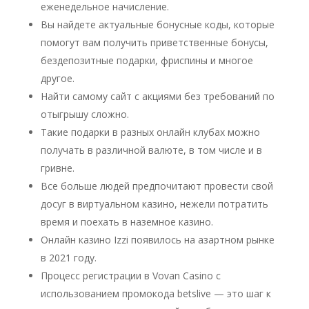
еженедельное начисление.
Вы найдете актуальные бонусные коды, которые
помогут вам получить приветственные бонусы,
бездепозитные подарки, фриспины и многое
другое.
Найти самому сайт с акциями без требований по
отыгрышу сложно.
Такие подарки в разных онлайн клубах можно
получать в различной валюте, в том числе и в
гривне.
Все больше людей предпочитают провести свой
досуг в виртуальном казино, нежели потратить
время и поехать в наземное казино.
Онлайн казино Izzi появилось на азартном рынке
в 2021 году.
Процесс регистрации в Vovan Casino с
использованием промокода betslive — это шаг к