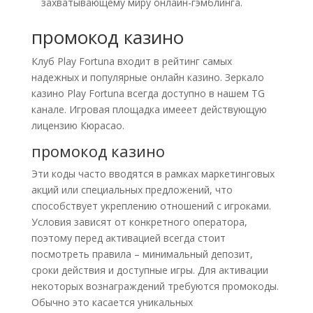
захватывающему миру онлайн-гэмблинга.
промокод казино
Клуб Play Fortuna входит в рейтинг самых
надежных и популярные онлайн казино. Зеркало
казино Play Fortuna всегда доступно в нашем TG
канале. Игровая площадка имееет действующую
лицензию Кюрасао.
промокод казино
Эти коды часто вводятся в рамках маркетинговых
акций или специальных предложений, что
способствует укреплению отношений с игроками.
Условия зависят от конкретного оператора,
поэтому перед активацией всегда стоит
посмотреть правила – минимальный депозит,
сроки действия и доступные игры. Для активации
некоторых вознаграждений требуются промокоды.
Обычно это касается уникальных