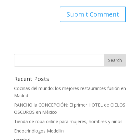
Recent Posts
Cocinas del mundo: los mejores restaurantes fusión en
Madrid
RANCHO la CONCEPCIÓN: El primer HOTEL de CIELOS
OSCUROS en México
Tienda de ropa online para mujeres, hombres y niños
Endocrinólogos Medellín