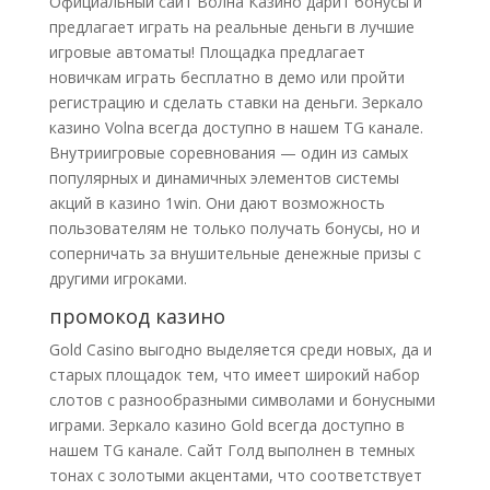
Официальный сайт Волна Казино дарит бонусы и
предлагает играть на реальные деньги в лучшие
игровые автоматы! Площадка предлагает
новичкам играть бесплатно в демо или пройти
регистрацию и сделать ставки на деньги. Зеркало
казино Volna всегда доступно в нашем TG канале.
Внутриигровые соревнования — один из самых
популярных и динамичных элементов системы
акций в казино 1win. Они дают возможность
пользователям не только получать бонусы, но и
соперничать за внушительные денежные призы с
другими игроками.
промокод казино
Gold Casino выгодно выделяется среди новых, да и
старых площадок тем, что имеет широкий набор
слотов с разнообразными символами и бонусными
играми. Зеркало казино Gold всегда доступно в
нашем TG канале. Сайт Голд выполнен в темных
тонах с золотыми акцентами, что соответствует