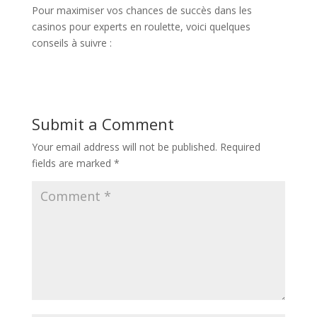
Pour maximiser vos chances de succès dans les
casinos pour experts en roulette, voici quelques
conseils à suivre :
Submit a Comment
Your email address will not be published.
Required
fields are marked
*