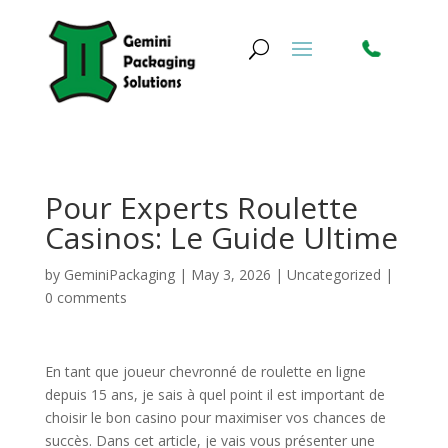
Pour Experts Roulette
Casinos: Le Guide Ultime
by
GeminiPackaging
|
May 3, 2026
|
Uncategorized
|
0 comments
En tant que joueur chevronné de roulette en ligne
depuis 15 ans, je sais à quel point il est important de
choisir le bon casino pour maximiser vos chances de
succès. Dans cet article, je vais vous présenter une