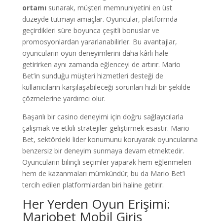
ortamı
sunarak, müşteri memnuniyetini en üst
düzeyde tutmayı amaçlar. Oyuncular, platformda
geçirdikleri süre boyunca çeşitli bonuslar ve
promosyonlardan yararlanabilirler. Bu avantajlar,
oyuncuların oyun deneyimlerini daha kârlı hale
getirirken aynı zamanda eğlenceyi de artırır. Mario
Bet’in sunduğu müşteri hizmetleri desteği de
kullanıcıların karşılaşabileceği sorunları hızlı bir şekilde
çözmelerine yardımcı olur.
Başarılı bir casino deneyimi için doğru sağlayıcılarla
çalışmak ve etkili stratejiler geliştirmek esastır. Mario
Bet, sektördeki lider konumunu koruyarak oyuncularına
benzersiz bir deneyim sunmaya devam etmektedir.
Oyuncuların bilinçli seçimler yaparak hem eğlenmeleri
hem de kazanmaları mümkündür; bu da Mario Bet’i
tercih edilen platformlardan biri haline getirir.
Her Yerden Oyun Erişimi:
Mariobet Mobil Giriş