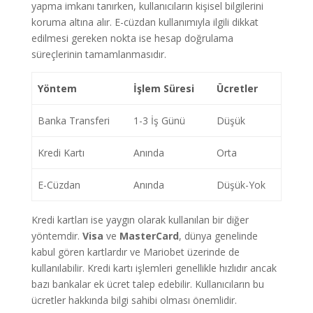
yapma imkanı tanırken, kullanıcıların kişisel bilgilerini
koruma altına alır. E-cüzdan kullanımıyla ilgili dikkat
edilmesi gereken nokta ise hesap doğrulama
süreçlerinin tamamlanmasıdır.
Yöntem
İşlem Süresi
Ücretler
Banka Transferi
1-3 İş Günü
Düşük
Kredi Kartı
Anında
Orta
E-Cüzdan
Anında
Düşük-Yok
Kredi kartları ise yaygın olarak kullanılan bir diğer
yöntemdir.
Visa
ve
MasterCard
, dünya genelinde
kabul gören kartlardır ve Mariobet üzerinde de
kullanılabilir. Kredi kartı işlemleri genellikle hızlıdır ancak
bazı bankalar ek ücret talep edebilir. Kullanıcıların bu
ücretler hakkında bilgi sahibi olması önemlidir.