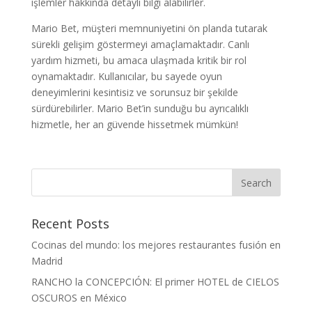
işlemler hakkında detaylı bilgi alabilirler.
Mario Bet, müşteri memnuniyetini ön planda tutarak
sürekli gelişim göstermeyi amaçlamaktadır. Canlı
yardım hizmeti, bu amaca ulaşmada kritik bir rol
oynamaktadır. Kullanıcılar, bu sayede oyun
deneyimlerini kesintisiz ve sorunsuz bir şekilde
sürdürebilirler. Mario Bet’in sunduğu bu ayrıcalıklı
hizmetle, her an güvende hissetmek mümkün!
Recent Posts
Cocinas del mundo: los mejores restaurantes fusión en
Madrid
RANCHO la CONCEPCIÓN: El primer HOTEL de CIELOS
OSCUROS en México