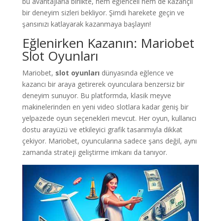
bu avantajlarla birlikte, hem eğlenceli hem de kazançlı
bir deneyim sizleri bekliyor. Şimdi harekete geçin ve
şansınızı katlayarak kazanmaya başlayın!
Eğlenirken Kazanın: Mariobet
Slot Oyunları
Mariobet,
slot oyunları
dünyasında eğlence ve
kazancı bir araya getirerek oyunculara benzersiz bir
deneyim sunuyor. Bu platformda, klasik meyve
makinelerinden en yeni video slotlara kadar geniş bir
yelpazede oyun seçenekleri mevcut. Her oyun, kullanıcı
dostu arayüzü ve etkileyici grafik tasarımıyla dikkat
çekiyor. Mariobet, oyuncularına sadece şans değil, aynı
zamanda strateji geliştirme imkanı da tanıyor.