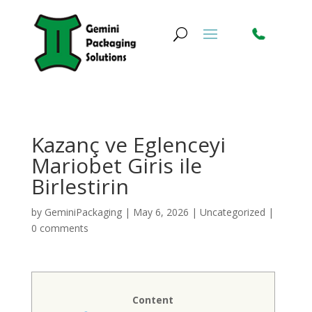
Kazanç ve Eglenceyi
Mariobet Giris ile
Birlestirin
by
GeminiPackaging
|
May 6, 2026
|
Uncategorized
|
0 comments
Content