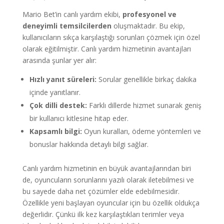
Mario Bet’in canlı yardım ekibi,
profesyonel ve
deneyimli temsilcilerden
oluşmaktadır. Bu ekip,
kullanıcıların sıkça karşılaştığı sorunları çözmek için özel
olarak eğitilmiştir. Canlı yardım hizmetinin avantajları
arasında şunlar yer alır:
Hızlı yanıt süreleri:
Sorular genellikle birkaç dakika
içinde yanıtlanır.
Çok dilli destek:
Farklı dillerde hizmet sunarak geniş
bir kullanıcı kitlesine hitap eder.
Kapsamlı bilgi:
Oyun kuralları, ödeme yöntemleri ve
bonuslar hakkında detaylı bilgi sağlar.
Canlı yardım hizmetinin en büyük avantajlarından biri
de, oyuncuların sorunlarını yazılı olarak iletebilmesi ve
bu sayede daha net çözümler elde edebilmesidir.
Özellikle yeni başlayan oyuncular için bu özellik oldukça
değerlidir. Çünkü ilk kez karşılaştıkları terimler veya