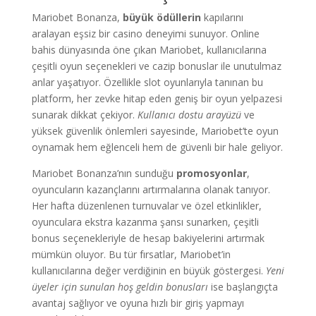
Mariobet Bonanza,
büyük ödüllerin
kapılarını
aralayan eşsiz bir casino deneyimi sunuyor. Online
bahis dünyasında öne çıkan Mariobet, kullanıcılarına
çeşitli oyun seçenekleri ve cazip bonuslar ile unutulmaz
anlar yaşatıyor. Özellikle slot oyunlarıyla tanınan bu
platform, her zevke hitap eden geniş bir oyun yelpazesi
sunarak dikkat çekiyor.
Kullanıcı dostu arayüzü
ve
yüksek güvenlik önlemleri sayesinde, Mariobet’te oyun
oynamak hem eğlenceli hem de güvenli bir hale geliyor.
Mariobet Bonanza’nın sunduğu
promosyonlar
,
oyuncuların kazançlarını artırmalarına olanak tanıyor.
Her hafta düzenlenen turnuvalar ve özel etkinlikler,
oyunculara ekstra kazanma şansı sunarken, çeşitli
bonus seçenekleriyle de hesap bakiyelerini artırmak
mümkün oluyor. Bu tür fırsatlar, Mariobet’in
kullanıcılarına değer verdiğinin en büyük göstergesi.
Yeni
üyeler için sunulan hoş geldin bonusları
ise başlangıçta
avantaj sağlıyor ve oyuna hızlı bir giriş yapmayı