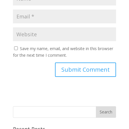
Save my name, email, and website in this browser
for the next time I comment.
Recent Posts