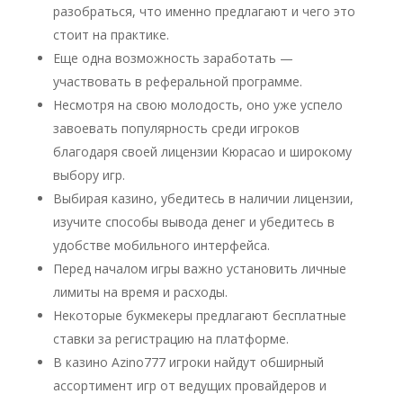
разобраться, что именно предлагают и чего это
стоит на практике.
Еще одна возможность заработать —
участвовать в реферальной программе.
Несмотря на свою молодость, оно уже успело
завоевать популярность среди игроков
благодаря своей лицензии Кюрасао и широкому
выбору игр.
Выбирая казино, убедитесь в наличии лицензии,
изучите способы вывода денег и убедитесь в
удобстве мобильного интерфейса.
Перед началом игры важно установить личные
лимиты на время и расходы.
Некоторые букмекеры предлагают бесплатные
ставки за регистрацию на платформе.
В казино Azino777 игроки найдут обширный
ассортимент игр от ведущих провайдеров и