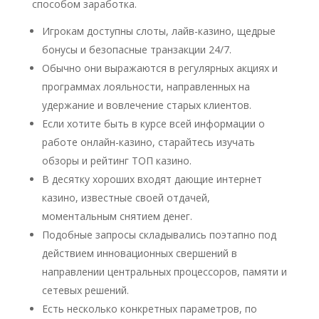
способом заработка.
Игрокам доступны слоты, лайв-казино, щедрые
бонусы и безопасные транзакции 24/7.
Обычно они выражаются в регулярных акциях и
программах лояльности, направленных на
удержание и вовлечение старых клиентов.
Если хотите быть в курсе всей информации о
работе онлайн-казино, старайтесь изучать
обзоры и рейтинг ТОП казино.
В десятку хороших входят дающие интернет
казино, известные своей отдачей,
моментальным снятием денег.
Подобные запросы складывались поэтапно под
действием инновационных свершений в
направлении центральных процессоров, памяти и
сетевых решений.
Есть несколько конкретных параметров, по