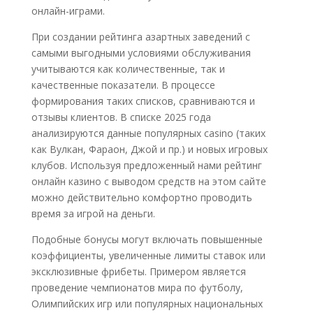
онлайн-играми.
При создании рейтинга азартных заведений с
самыми выгодными условиями обслуживания
учитываются как количественные, так и
качественные показатели. В процессе
формирования таких списков, сравниваются и
отзывы клиентов. В списке 2025 года
анализируются данные популярных casino (таких
как Вулкан, Фараон, Джой и пр.) и новых игровых
клубов. Используя предложенный нами рейтинг
онлайн казино с выводом средств на этом сайте
можно действительно комфортно проводить
время за игрой на деньги.
Подобные бонусы могут включать повышенные
коэффициенты, увеличенные лимиты ставок или
эксклюзивные фрибеты. Примером является
проведение чемпионатов мира по футболу,
Олимпийских игр или популярных национальных