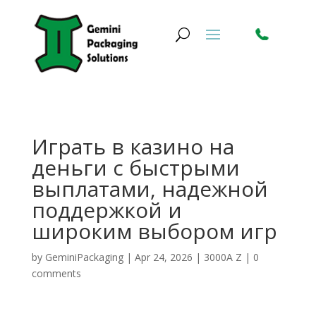
Играть в казино на
деньги с быстрыми
выплатами, надежной
поддержкой и
широким выбором игр
by
GeminiPackaging
|
Apr 24, 2026
|
3000A Z
|
0
comments