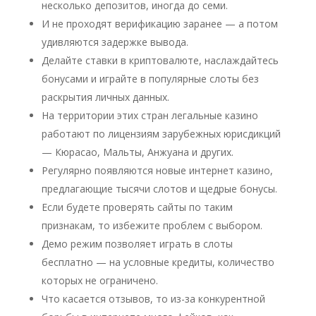
несколько депозитов, иногда до семи.
И не проходят верификацию заранее — а потом
удивляются задержке вывода.
Делайте ставки в криптовалюте, наслаждайтесь
бонусами и играйте в популярные слоты без
раскрытия личных данных.
На территории этих стран легальные казино
работают по лицензиям зарубежных юрисдикций
— Кюрасао, Мальты, Анжуана и других.
Регулярно появляются новые интернет казино,
предлагающие тысячи слотов и щедрые бонусы.
Если будете проверять сайты по таким
признакам, то избежите проблем с выбором.
Демо режим позволяет играть в слоты
бесплатно — на условные кредиты, количество
которых не ограничено.
Что касается отзывов, то из-за конкурентной