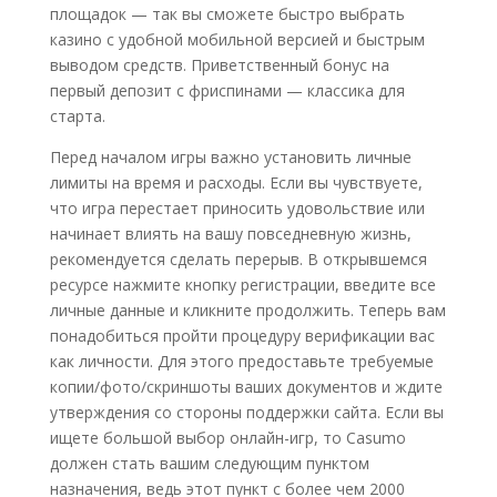
площадок — так вы сможете быстро выбрать
казино с удобной мобильной версией и быстрым
выводом средств. Приветственный бонус на
первый депозит с фриспинами — классика для
старта.
Перед началом игры важно установить личные
лимиты на время и расходы. Если вы чувствуете,
что игра перестает приносить удовольствие или
начинает влиять на вашу повседневную жизнь,
рекомендуется сделать перерыв. В открывшемся
ресурсе нажмите кнопку регистрации, введите все
личные данные и кликните продолжить. Теперь вам
понадобиться пройти процедуру верификации вас
как личности. Для этого предоставьте требуемые
копии/фото/скриншоты ваших документов и ждите
утверждения со стороны поддержки сайта. Если вы
ищете большой выбор онлайн-игр, то Casumo
должен стать вашим следующим пунктом
назначения, ведь этот пункт с более чем 2000