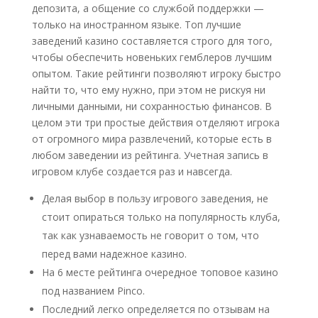
депозита, а общение со службой поддержки —
только на иностранном языке. Топ лучшие
заведений казино составляется строго для того,
чтобы обеспечить новеньких гемблеров лучшим
опытом. Такие рейтинги позволяют игроку быстро
найти то, что ему нужно, при этом не рискуя ни
личными данными, ни сохранностью финансов. В
целом эти три простые действия отделяют игрока
от огромного мира развлечений, которые есть в
любом заведении из рейтинга. Учетная запись в
игровом клубе создается раз и навсегда.
Делая выбор в пользу игрового заведения, не
стоит опираться только на популярность клуба,
так как узнаваемость не говорит о том, что
перед вами надежное казино.
На 6 месте рейтинга очередное топовое казино
под названием Pinco.
Последний легко определяется по отзывам на