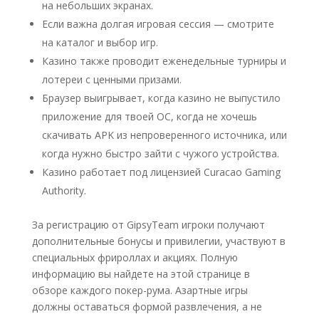
на небольших экранах.
Если важна долгая игровая сессия — смотрите
на каталог и выбор игр.
Казино также проводит еженедельные турниры и
лотереи с ценными призами.
Браузер выигрывает, когда казино не выпустило
приложение для твоей ОС, когда не хочешь
скачивать APK из непроверенного источника, или
когда нужно быстро зайти с чужого устройства.
Казино работает под лицензией Curacao Gaming
Authority.
За регистрацию от GipsyTeam игроки получают
дополнительные бонусы и привилегии, участвуют в
специальных фрироллах и акциях. Полную
информацию вы найдете на этой странице в
обзоре каждого покер-рума. Азартные игры
должны оставаться формой развлечения, а не