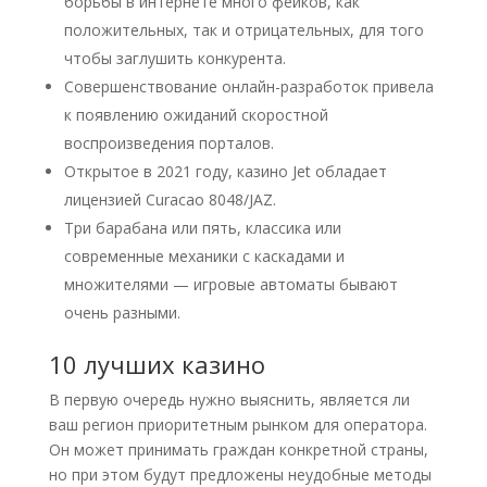
борьбы в интернете много фейков, как
положительных, так и отрицательных, для того
чтобы заглушить конкурента.
Совершенствование онлайн-разработок привела
к появлению ожиданий скоростной
воспроизведения порталов.
Открытое в 2021 году, казино Jet обладает
лицензией Curacao 8048/JAZ.
Три барабана или пять, классика или
современные механики с каскадами и
множителями — игровые автоматы бывают
очень разными.
10 лучших казино
В первую очередь нужно выяснить, является ли
ваш регион приоритетным рынком для оператора.
Он может принимать граждан конкретной страны,
но при этом будут предложены неудобные методы