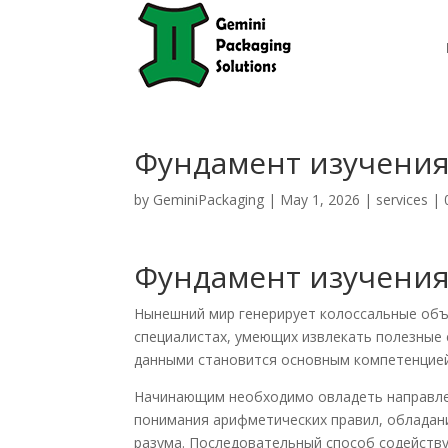
Фундамент изучения
by
GeminiPackaging
|
May 1, 2026
|
services
|
Фундамент изучения
Нынешний мир генерирует колоссальные объ
специалистах, умеющих извлекать полезные 
данными становится основным компетенцией
Начинающим необходимо овладеть направлен
понимания арифметических правил, обладан
разума. Последовательный способ содейству