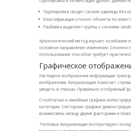
Группировка и сегментация дробят данные н
Группировка сводит схожие единицы без и
Классификация относит объекты по извес
Разбивка выделяет группы с схожими свой
Хронологический метод изучает колебания 
основное направление изменения. Сезонност
Использование способов требует практическ
Графическое отображени
Наглядное изображение информации трансф
изображения. Визуализация помогает стреми
увидеть в списках. Правильно отобранный ф
Столбчатые и линейные графики иллюстриру
категории. Секторные графики демонстриру
взаимосвязь между двумя факторами и помо
Тепловые визуализации эксплуатируют колор
Частотные графики иллюстрируют структуру