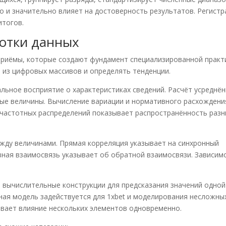
о и значительно влияет на достоверность результатов. Регистр
итогов.
отки данных
риёмы, которые создают фундамент специализированной практ
 из цифровых массивов и определять тенденции.
льное восприятие о характеристиках сведений. Расчёт усреднё
ные величины. Вычисление вариации и нормативного расхождени
 частотных распределений показывает распространённость раз
жду величинами. Прямая корреляция указывает на синхронный
вная взаимосвязь указывает об обратной взаимосвязи. Зависим
 вычислительные конструкции для предсказания значений одной
ная модель задействуется для 1xbet и моделирования несложны
вает влияние нескольких элементов одновременно.