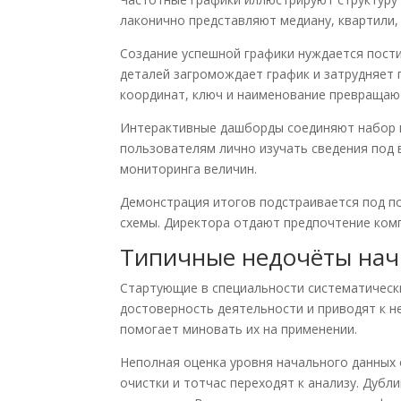
лаконично представляют медиану, квартили,
Создание успешной графики нуждается пости
деталей загромождает график и затрудняет 
координат, ключ и наименование превращаю
Интерактивные дашборды соединяют набор 
пользователям лично изучать сведения под 
мониторинга величин.
Демонстрация итогов подстраивается под 
схемы. Директора отдают предпочтение комп
Типичные недочёты нач
Стартующие в специальности систематическ
достоверность деятельности и приводят к 
помогает миновать их на применении.
Неполная оценка уровня начального данных 
очистки и тотчас переходят к анализу. Дуб