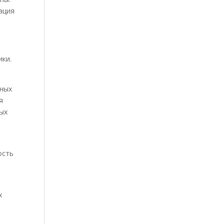
ация
ики.
нных
я
ных
ость
х