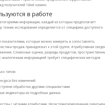
д получателей 1xbet казино.
ьзуются в работе
атегориями информации, каждый из которых предполагает
р техник исследования определяется от специфики доступного
 показателями, которые можно измерять и сопоставлять.
тистика продаж принадлежат к этой группе. Атрибутивная сведе
ажения. Словесные оценки, разряды продуктов, пространственн
д с аналогичным информацией требует специфических методов
ко типов:
есурса без изменений
ступени обработки другими специалистами
ые индикаторы из подробных данных
еестры с чёткими атрибутами. Несистематизированная охватыв