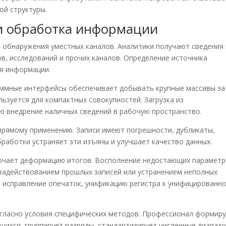
ой структуры.
и обработка информации
 обнаружения уместных каналов. Аналитики получают сведения 
ов, исследований и прочих каналов. Определение источника
ия информации.
ммные интерфейсы обеспечивает добывать крупные массивы за
ьзуется для компактных совокупностей. Загрузка из
ю внедрение наличных сведений в рабочую пространство.
прямому применению. Записи имеют погрешности, дубликаты,
работки устраняет эти изъяны и улучшает качество данных.
лючает деформацию итогов. Восполнение недостающих парамет
 задействованием прошлых записей или устранением неполных
 исправление опечаток, унификацию регистра к унифицированн
огласно условия специфических методов. Профессионал формир
ихся, группирует разряды, стандартизирует численные диапазо