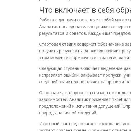
Что включает в себя обр
Работа с данными составляет собой многоэ
Аналитик последовательно движется через н
результатов и советов. Каждый шаг предпол
Стартовая стадия содержит обозначение зад
получить результаты. Аналитик находит рес
этом моменте формируется стратегия дальн
Следующая ступень включает выделение данн
исправляет ошибки, закрывает пропуски, ун
сведений значительно влияет на правильнос
Основная часть процесса связана с использ
зависимостей. Аналитик применяет 1xbet д
предположений и испытания допущений. Опр
природы наличной сведений.
Итоговый шаг предполагает толкование дос
Эксперт создаёт схемы, формирует отчёты,