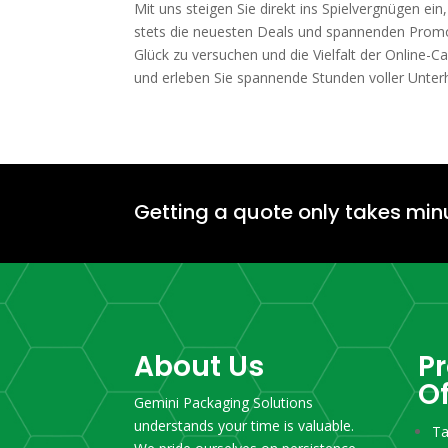
Mit uns steigen Sie direkt ins Spielvergnügen ei
stets die neuesten Deals und spannenden Promot
Glück zu versuchen und die Vielfalt der Online-C
und erleben Sie spannende Stunden voller Unter
Getting a quote only takes min
About Us
P
O
Gemini Packaging Solutions
understands your time is valuable.
T