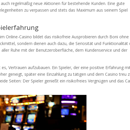
n auch regelmäßig neue Aktionen für bestehende Kunden. Eine gute
 Gelegenheiten zu verpassen und stets das Maximum aus seinem Spiel
pielerfahrung
im Online-Casino bildet das risikofreie Ausprobieren durch Boni ohne
ckmittel, sondern dienen auch dazu, die Seriosität und Funktionalität
n aller Ruhe mit der Benutzeroberfläche, dem Kundenservice und der
 es, Vertrauen aufzubauen. Ein Spieler, der eine positive Erfahrung mi
her geneigt, später eine Einzahlung zu tätigen und dem Casino treu 
beide Seiten: Der Spieler genießt ein risikofreies Vergnügen und das C