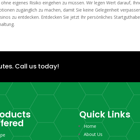
n, ohne eigenes Risiko eingehen zu müssen. Wir legen Wert darauf, Ih
ionen zugänglich zu machen, damit Sie keine Gelegenheit verpassen
asinos zu entdecken. Entdecken Sie jetzt Ihr persönliches Startguthab
haltung.
utes.
Call us today!
roducts
Quick Links
ffered
Home
About Us
ape