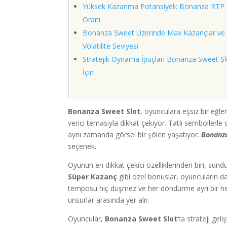
Yüksek Kazanma Potansiyeli: Bonanza RTP
Oranı
Bonanza Sweet Üzerinde Max Kazançlar ve
Volatilite Seviyesi
Stratejik Oynama İpuçları Bonanza Sweet S
İçin
Bonanza Sweet Slot
, oyunculara eşsiz bir eğl
verici temasıyla dikkat çekiyor. Tatlı sembollerl
aynı zamanda görsel bir şölen yaşatıyor.
Bonanz
seçenek.
Oyunun en dikkat çekici özelliklerinden biri, sund
Süper Kazanç
gibi özel bonuslar, oyuncuların d
temposu hiç düşmez ve her döndürme ayrı bir he
unsurlar arasında yer alır.
Oyuncular,
Bonanza Sweet Slot
‘ta strateji ge