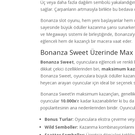
Üç veya daha fazla dağılım sembolü yakalandığın
sağlar. Çarpanların artmasıyla birlikte bu bedava 
Bonanza slot oyunu, hem yeni başlayanlar hem de
sayesinde büyük ödüller kazanma şansı sunarken,
ve Megaways sistemi ile birleştiğinde, Bonanza’y
eğlenceli hem de kazançlı bir macera vaat eder.
Bonanza Sweet Üzerinde Max Ka
Bonanza Sweet
, oyunculara eğlenceli ve renk
dikkat çekici özelliklerinden biri,
maksimum kaza
Bonanza Sweet, oyunculara büyük ödüller kazanma
heyecan arayan oyuncular için ideal bir seçenek 
Bonanza Sweet’in maksimum kazançları, genellikle
oyuncular
10.000x
‘e kadar kazanabilirler ki bu d
popülaritesinin ana nedenlerinden biridir. Oyuncul
Bonus Turlar:
Oyunculara ekstra çevirme veya
Wild Semboller:
Kazanma kombinasyonlarını ar
Scatter Semboller:
Ücretsiz dönüşleri tetikley