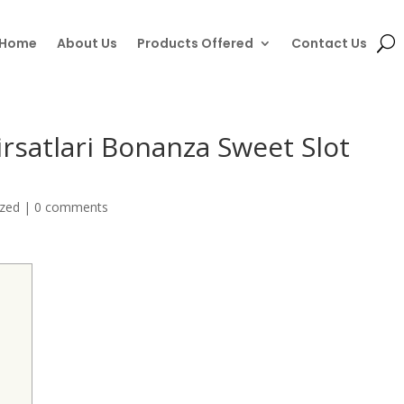
Home
About Us
Products Offered
Contact Us
rsatlari Bonanza Sweet Slot
ized
|
0 comments