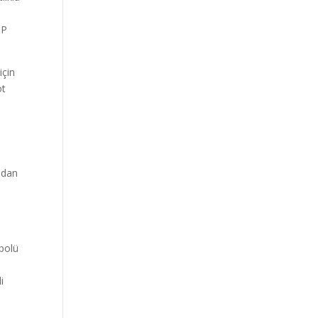
TP
için
ot
ndan
mbolü
i