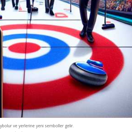
olur ve yerlerine yeni semboller gelir.