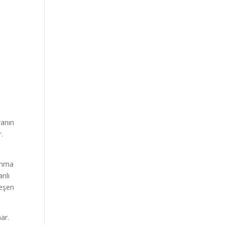
ranın
r.
zanma
anlı
leşen
ar.