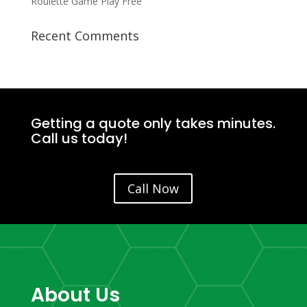
Roulette Game Play Free
Recent Comments
Getting a quote only takes minutes.
Call us today!
Call Now
About Us