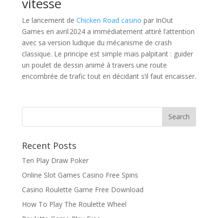
vitesse
Le lancement de
Chicken Road casino
par InOut
Games en avril 2024 a immédiatement attiré l’attention
avec sa version ludique du mécanisme de crash
classique. Le principe est simple mais palpitant : guider
un poulet de dessin animé à travers une route
encombrée de trafic tout en décidant s’il faut encaisser.
Recent Posts
Ten Play Draw Poker
Online Slot Games Casino Free Spins
Casino Roulette Game Free Download
How To Play The Roulette Wheel