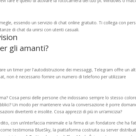
 devi fare è quello di attivare la fotocamera del tuo pc Windows o mac
megle, essendo un servizio di chat online gratuito. Ti collega con per
tanze di chat da unirsi con utenti casuali.
ision
er gli amanti?
tare un timer per l'autodistruzione dei messaggi, Telegram offre un al
e chat, non è necessario fornire un numero di telefono per utilizzare
nema? Cosa pensi delle persone che indossano sempre lo stesso color
 pubblici? Un modo per mantenere viva la conversazione è porre doma
ioni divertenti e insolite. Cosa apprezzi di più in un’amicizia?
inedito, con un’interfaccia minimale e la firma di un fondatore che ha fa
 come testimonia BlueSky, la piattaforma costruita su server distribuit