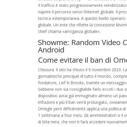
Il traffico è stato progressivamente reindirizzat
riaprire il percorso verso l’internet globale. Il 
tecnica estemporanea. A questo livello operano i
globale. Un ente che riflette la concezione khome
chief chiama «arroganza globale».
Showme: Random Video Ch
Android
Come evitare il ban di Om
Chiusura. Il sito ha chiuso il 9 novembre 2023. L
giornalistiche principali di tutto il mondo, comp
fondatore, Leif K-Brooks, tramite un messaggio ch
Sebbene non sia consigliabile farlo eccoti i due s
dispositivo avrai già immaginato almeno un paio d
infrazioni e più il ban verrà prolungato, ovviam
Omegle però difficilmente applica una politica di
1 settimana a four mesi. Gli amministratori o il s
di lista nera, che non ti farà accedere nuovament