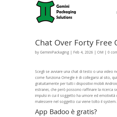
Chat Over Forty Free 
by
GeminiPackaging
|
Feb 4, 2026
|
OM
|
0 co
Scegli se avviare una chat di testo o una video n
come funziona Omegle è di collegarsi al sito, qui
gratuitamente per tutti i dispositivi mobili An
estranei, che però possono raffinare la ricerca s
impulsi in cui il soggetto ha umore ed emotività d
malessere nel soggetto cui viene tolto il system.
App Badoo è gratis?