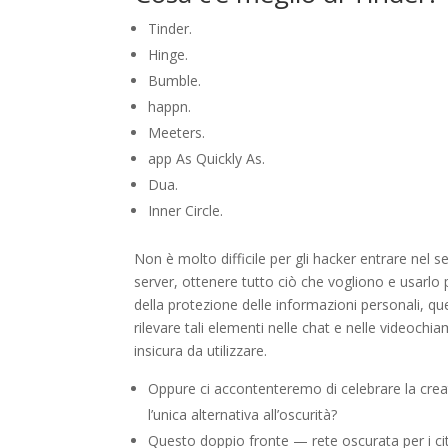
Tinder.
Hinge.
Bumble.
happn.
Meeters.
app As Quickly As.
Dua.
Inner Circle.
Non è molto difficile per gli hacker entrare nel 
server, ottenere tutto ciò che vogliono e usarlo p
della protezione delle informazioni personali, qu
rilevare tali elementi nelle chat e nelle videoc
insicura da utilizzare.
Oppure ci accontenteremo di celebrare la creati
l’unica alternativa all’oscurità?
Questo doppio fronte — rete oscurata per i ci