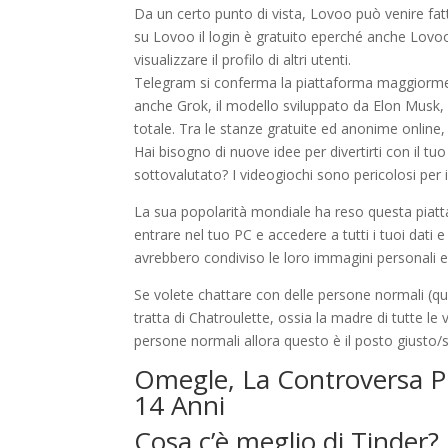
Da un certo punto di vista, Lovoo può venire fatta
su Lovoo il login è gratuito eperché anche Lovoo 
visualizzare il profilo di altri utenti.
Telegram si conferma la piattaforma maggiormen
anche Grok, il modello sviluppato da Elon Musk, r
totale. Tra le stanze gratuite ed anonime online, 
Hai bisogno di nuove idee per divertirti con il tuo
sottovalutato? I videogiochi sono pericolosi per 
La sua popolarità mondiale ha reso questa piatt
entrare nel tuo PC e accedere a tutti i tuoi dati 
avrebbero condiviso le loro immagini personali e l
Se volete chattare con delle persone normali (qu
tratta di Chatroulette, ossia la madre di tutte 
persone normali allora questo è il posto giusto/
Omegle, La Controversa P
14 Anni
Cosa c’è meglio di Tinder?