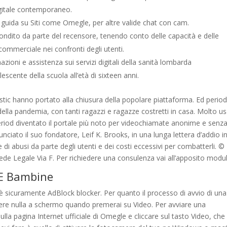
igitale contemporaneo.
a guida su Siti come Omegle, per altre valide chat con cam.
ndito da parte del recensore, tenendo conto delle capacità e delle
commerciale nei confronti degli utenti.
azioni e assistenza sui servizi digitali della sanità lombarda
scente della scuola all’età di sixteen anni.
ntastic hanno portato alla chiusura della popolare piattaforma. Ed perio
della pandemia, con tanti ragazzi e ragazze costretti in casa. Molto u
eriod diventato il portale più noto per videochiamate anonime e senz
nciato il suo fondatore, Leif K. Brooks, in una lunga lettera d’addio in
di abusi da parte degli utenti e dei costi eccessivi per combatterli. ©
Sede Legale Via F. Per richiedere una consulenza vai all’apposito modu
 E Bambine
 è sicuramente AdBlock blocker. Per quanto il processo di avvio di una
ere nulla a schermo quando premerai su Video. Per avviare una
lla pagina Internet ufficiale di Omegle e cliccare sul tasto Video, che