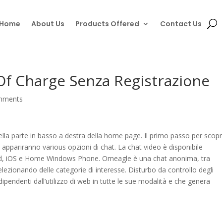
Home
About Us
Products Offered
Contact Us
Of Charge Senza Registrazione
mments
ella parte in basso a destra della home page. Il primo passo per scopr
 appariranno various opzioni di chat. La chat video è disponibile
droid, iOS e Home Windows Phone. Omeagle è una chat anonima, tra
elezionando delle categorie di interesse. Disturbo da controllo degli
ipendenti dall’utilizzo di web in tutte le sue modalità e che genera