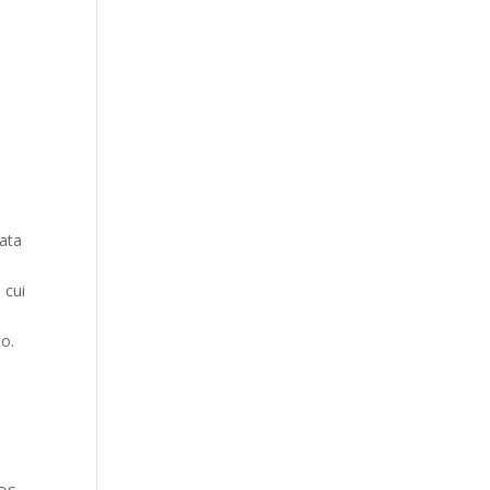
d
sata
a
 cui
lo.