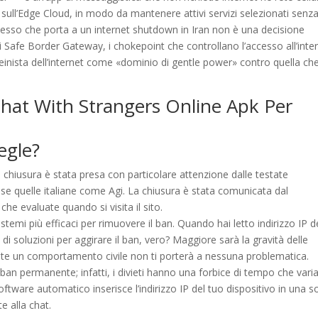
o sull’Edge Cloud, in modo da mantenere attivi servizi selezionati senz
processo che porta a un internet shutdown in Iran non è una decisione
 Safe Border Gateway, i chokepoint che controllano l’accesso all’inte
inista dell’internet come «dominio di gentle power» contro quella che 
at With Strangers Online Apk Per
egle?
a chiusura è stata presa con particolare attenzione dalle testate
rese quelle italiane come Agi. La chiusura è stata comunicata dal
e evaluate quando si visita il sito.
istemi più efficaci per rimuovere il ban. Quando hai letto indirizzo IP d
i soluzioni per aggirare il ban, vero? Maggiore sarà la gravità delle
ente un comportamento civile non ti porterà a nessuna problematica.
 ban permanente; infatti, i divieti hanno una forbice di tempo che vari
oftware automatico inserisce l’indirizzo IP del tuo dispositivo in una s
e alla chat.