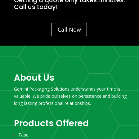
Call us today!
Call Now
About Us
Gemini Packaging Solutions understands your time is
valuable. We pride ourselves on persistence and building
long-lasting professional relationships.
Products Offered
Tape