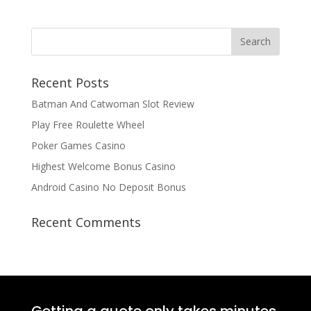
Recent Posts
Batman And Catwoman Slot Review
Play Free Roulette Wheel
Poker Games Casino
Highest Welcome Bonus Casino
Android Casino No Deposit Bonus
Recent Comments
Getting a quote only takes minutes.