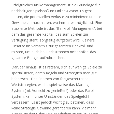
Erfolgreiches Risikomanagement ist die Grundlage für
nachhaltigen Spielspaß im Online-Casino. Es geht
darum, die potenziellen Verluste zu minimieren und die
Gewinne zu maximieren, wo immer es möglich ist. Eine
etablierte Methode ist das “Bankroll Management”, bei
dem das gesamte Kapital, das zum Spielen zur
Verfügung steht, sorgfältig aufgeteilt wird. Kleinere
Einsätze im Verhältnis zur gesamten Bankroll sind
ratsam, um auch bei Pechsträhnen nicht sofort das
gesamte Budget aufzubrauchen.
Darüber hinaus ist es ratsam, sich auf wenige Spiele zu
spezialisieren, deren Regeln und Strategien man gut
beherrscht. Das Erlernen von fortgeschrittenen
Wettstrategien, wie beispielsweise das Martingal-
System (mit Vorsicht zu genießen!) oder das Paroli-
System, kann unter Umständen das Spielgefühl
verbessern. Es ist jedoch wichtig zu betonen, dass
keine Strategie Gewinne garantieren kann. Vielmehr
dienen sie dazu, das Spielgeschehen zu strukturieren