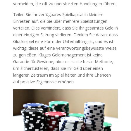
vermeiden, die oft zu überstürzten Handlungen führen.
Teilen Sie Ihr verfügbares Spielkapital in kleinere
Einheiten auf, die Sie über mehrere Spielsitzungen
verteilen. Dies verhindert, dass Sie Ihr gesamtes Geld in
einer einzigen Sitzung verlieren. Denken Sie daran, dass
Glücksspiel eine Form der Unterhaltung ist, und es ist
wichtig, diese auf eine verantwortungsbewusste Weise
zu genießen. Kluges Geldmanagement ist keine
Garantie für Gewinne, aber es ist die beste Methode,
um sicherzustellen, dass Sie Ihr Geld über einen
längeren Zeitraum im Spiel halten und Ihre Chancen
auf positive Ergebnisse erhöhen.