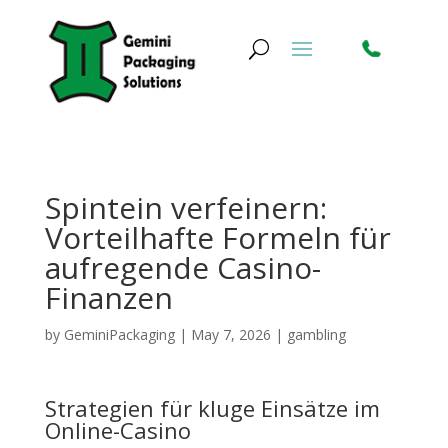
Spintein verfeinern:
Vorteilhafte Formeln für
aufregende Casino-
Finanzen
by
GeminiPackaging
|
May 7, 2026
|
gambling
Strategien für kluge Einsätze im
Online-Casino