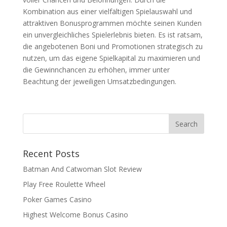
Kombination aus einer vielfältigen Spielauswahl und
attraktiven Bonusprogrammen möchte seinen Kunden
ein unvergleichliches Spielerlebnis bieten. Es ist ratsam,
die angebotenen Boni und Promotionen strategisch zu
nutzen, um das eigene Spielkapital zu maximieren und
die Gewinnchancen zu erhöhen, immer unter
Beachtung der jeweiligen Umsatzbedingungen.
Recent Posts
Batman And Catwoman Slot Review
Play Free Roulette Wheel
Poker Games Casino
Highest Welcome Bonus Casino