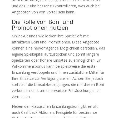
und das Risiko besser zu kontrollieren, was auch bei
Angeboten von von Vorteil sein kann.
Die Rolle von Boni und
Promotionen nutzen
Online-Casinos wie locken ihre Spieler oft mit
attraktiven Boni und Promotionen. Diese Angebote
können eine hervorragende Möglichkeit darstellen, das
eigene Spielkapital aufzustocken und somit längere
Spielzeiten oder höhere Einsätze zu ermöglichen. Ein
Willkommensbonus kann beispielsweise die erste
Einzahlung verdoppeln und Ihnen zusätzliche Mittel für
Ihre Einsätze zur Verfügung stellen. Achten Sie jedoch
stets auf die Umsatzbedingungen, die mit diesen Boni
verbunden sind, um unerwartete Enttäuschungen zu
vermeiden.
Neben den klassischen Einzahlungsboni gibt es oft
auch Cashback-Aktionen, Freispiele für bestimmte