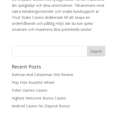
din spelglädje och dina vinstchanser. Tillsammans med
säkra betalningsmetoder och snabb kundsupport är
Trust Stake Casino dedikerade till att skapa en
underhållande och pålitlig miljö där du kan spela
smartare och maximera dina potentiella vinster.
Recent Posts
Batman And Catwoman Slot Review
Play Free Roulette Wheel
Poker Games Casino
Highest Welcome Bonus Casino
Android Casino No Deposit Bonus