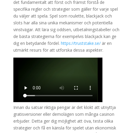
det fundamentalt att först och främst förstå de
specifika regler och strategier som gäller för varje spel
du väljer att spela. Spel som roulette, blackjack och
slots har alla sina unika mekanismer och potentiella
vinstvägar. Att lära sig oddsen, utbetalningstabeller och
de bästa strategierna för exempelvis blackjack kan ge
dig en betydande fördel.
https://truststake.se/
är en
utmärkt resurs för att utforska dessa aspekter.
Innan du satsar riktiga pengar är det klokt att utnyttja
gratisversioner eller demolägen som många casinon
erbjuder. Detta ger dig möjlighet att öva, testa olika
strategier och få en känsla för spelet utan ekonomisk