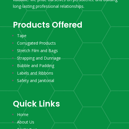
long-lasting professional relationships.
Products Offered
Tape
Corrugated Products
Stretch Film and Bags
Strapping and Dunnage
Bubble and Padding
Labels and Ribbons
Safety and Janitorial
Quick Links
Home
About Us