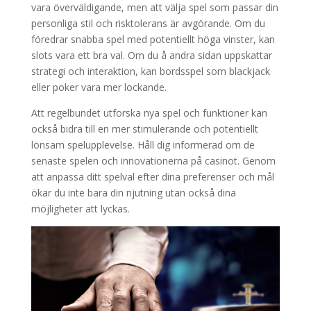
vara överväldigande, men att välja spel som passar din
personliga stil och risktolerans är avgörande. Om du
föredrar snabba spel med potentiellt höga vinster, kan
slots vara ett bra val. Om du å andra sidan uppskattar
strategi och interaktion, kan bordsspel som blackjack
eller poker vara mer lockande.
Att regelbundet utforska nya spel och funktioner kan
också bidra till en mer stimulerande och potentiellt
lönsam spelupplevelse. Håll dig informerad om de
senaste spelen och innovationerna på casinot. Genom
att anpassa ditt spelval efter dina preferenser och mål
ökar du inte bara din njutning utan också dina
möjligheter att lyckas.