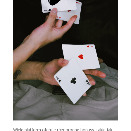
Wiele platform oferuje różnorodne bonusy, takie jak