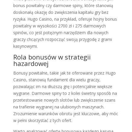
bonus powitalny czy darmowe spiny, które stanowią
doskonałą okazję do zwiększenia kapitału gry bez
ryzyka. Hugo Casino, na przykład, oferuje hojny bonus
powitalny w wysokości 2700 zł i 275 darmowych
spinów, co jest potężnym narzędziem dla nowych
graczy chcących rozpocząć swoją przygodę z grami
kasynowymi.
Rola bonusów w strategii
hazardowej
Bonusy powitalne, takie jak te oferowane przez Hugo
Casino, stanowią fundament dla wielu graczy,
pozwalając im na dłuższą grę i potencjalnie większe
wygrane. Darmowe spiny to z kolei świetny sposób na
przetestowanie nowych slotów lub zwiększenie szans
na trafienie wygranej na ulubionych maszynach.
Zrozumienie warunków obrotu jest kluczowe, aby móc
w pełni skorzystać z tych ofert.
Warto analizować ofertę bonusową każdego kasyna.