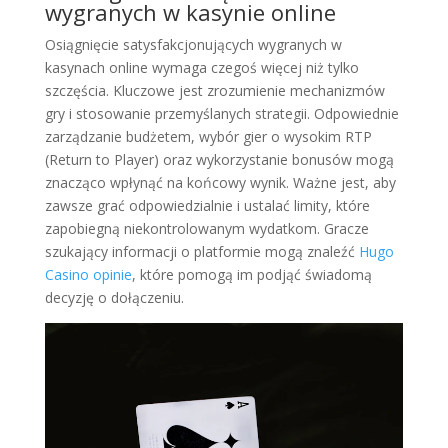
wygranych w kasynie online
Osiągnięcie satysfakcjonujących wygranych w
kasynach online wymaga czegoś więcej niż tylko
szczęścia. Kluczowe jest zrozumienie mechanizmów
gry i stosowanie przemyślanych strategii. Odpowiednie
zarządzanie budżetem, wybór gier o wysokim RTP
(Return to Player) oraz wykorzystanie bonusów mogą
znacząco wpłynąć na końcowy wynik. Ważne jest, aby
zawsze grać odpowiedzialnie i ustalać limity, które
zapobiegną niekontrolowanym wydatkom. Gracze
szukający informacji o platformie mogą znaleźć
Hugo
Casino opinie
, które pomogą im podjąć świadomą
decyzję o dołączeniu.