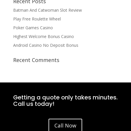
Recent Posts
Batman And Catwoman Slot Review
Play Free Roulette Wheel
Poker Games Casino
Highest Welcome Bonus Casino
Android Casino No Deposit Bonus
Recent Comments
Getting a quote only takes minutes.
Call us today!
Call Now