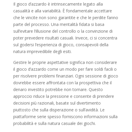
Il gioco d’azzardo è intrinsecamente legato alla
casualità e alla variabilità. È fondamentale accettare
che le vincite non sono garantite e che le perdite fanno
parte del processo. Una mentalità fidata si basa
sull’evitare l’illusione del controllo o la convinzione di
poter prevedere risultati casuali. Invece, ci si concentra
sul godersi l’esperienza di gioco, consapevoli della
natura imprevedibile degli esiti.
Gestire le proprie aspettative significa non considerare
il gioco d’azzardo come un modo per fare soldi facili o
per risolvere problemi finanziari. Ogni sessione di gioco
dovrebbe essere affrontata con la prospettiva che il
denaro investito potrebbe non tornare. Questo
approccio riduce la pressione e consente di prendere
decisioni più razionali, basate sul divertimento
piuttosto che sulla disperazione o sull’avidità. Le
piattaforme serie spesso forniscono informazioni sulla
probabilità e sulla natura casuale dei giochi.