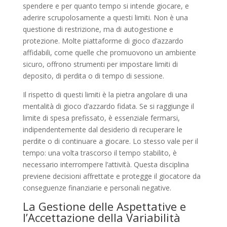
spendere e per quanto tempo si intende giocare, e
aderire scrupolosamente a questi limiti. Non è una
questione di restrizione, ma di autogestione e
protezione. Molte piattaforme di gioco d’azzardo
affidabili, come quelle che promuovono un ambiente
sicuro, offrono strumenti per impostare limiti di
deposito, di perdita o di tempo di sessione.
Il rispetto di questi limiti è la pietra angolare di una
mentalità di gioco d’azzardo fidata. Se si raggiunge il
limite di spesa prefissato, è essenziale fermarsi,
indipendentemente dal desiderio di recuperare le
perdite o di continuare a giocare. Lo stesso vale per il
tempo: una volta trascorso il tempo stabilito, è
necessario interrompere l’attività. Questa disciplina
previene decisioni affrettate e protegge il giocatore da
conseguenze finanziarie e personali negative.
La Gestione delle Aspettative e
l’Accettazione della Variabilità