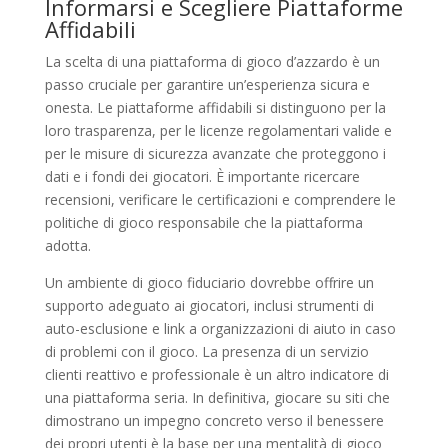
Informarsi e Scegliere Piattaforme
Affidabili
La scelta di una piattaforma di gioco d’azzardo è un
passo cruciale per garantire un’esperienza sicura e
onesta. Le piattaforme affidabili si distinguono per la
loro trasparenza, per le licenze regolamentari valide e
per le misure di sicurezza avanzate che proteggono i
dati e i fondi dei giocatori. È importante ricercare
recensioni, verificare le certificazioni e comprendere le
politiche di gioco responsabile che la piattaforma
adotta.
Un ambiente di gioco fiduciario dovrebbe offrire un
supporto adeguato ai giocatori, inclusi strumenti di
auto-esclusione e link a organizzazioni di aiuto in caso
di problemi con il gioco. La presenza di un servizio
clienti reattivo e professionale è un altro indicatore di
una piattaforma seria. In definitiva, giocare su siti che
dimostrano un impegno concreto verso il benessere
dei propri utenti è la base per una mentalità di gioco