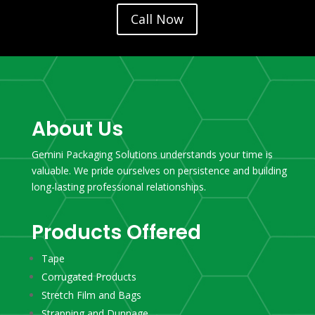
Call Now
About Us
Gemini Packaging Solutions understands your time is
valuable. We pride ourselves on persistence and building
long-lasting professional relationships.
Products Offered
Tape
Corrugated Products
Stretch Film and Bags
Strapping and Dunnage