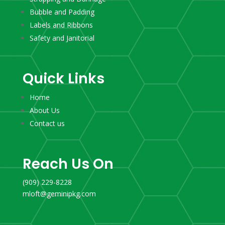
Bubble and Padding
Labels and Ribbons
Safety and Janitorial
Quick Links
Home
About Us
Contact us
Reach Us On
(909) 229-8228
mloft@geminipkg.com