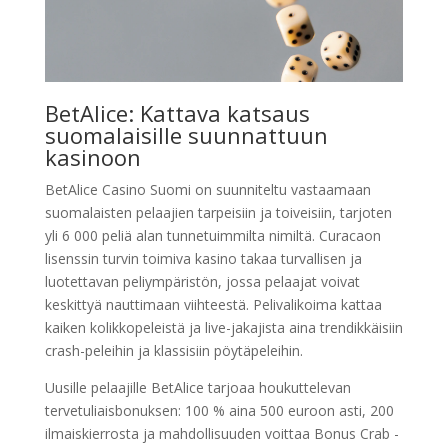
BetAlice: Kattava katsaus
suomalaisille suunnattuun
kasinoon
BetAlice Casino Suomi on suunniteltu vastaamaan
suomalaisten pelaajien tarpeisiin ja toiveisiin, tarjoten
yli 6 000 peliä alan tunnetuimmilta nimiltä. Curacaon
lisenssin turvin toimiva kasino takaa turvallisen ja
luotettavan peliympäristön, jossa pelaajat voivat
keskittyä nauttimaan viihteestä. Pelivalikoima kattaa
kaiken kolikkopeleistä ja live-jakajista aina trendikkäisiin
crash-peleihin ja klassisiin pöytäpeleihin.
Uusille pelaajille BetAlice tarjoaa houkuttelevan
tervetuliaisbonuksen: 100 % aina 500 euroon asti, 200
ilmaiskierrosta ja mahdollisuuden voittaa Bonus Crab -