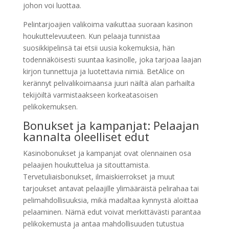
johon voi luottaa.
Pelintarjoajien valikoima vaikuttaa suoraan kasinon
houkuttelevuuteen. Kun pelaaja tunnistaa
suosikkipelinsä tai etsii uusia kokemuksia, hän
todennäköisesti suuntaa kasinolle, joka tarjoaa laajan
kirjon tunnettuja ja luotettavia nimiä. BetAlice on
kerännyt pelivalikoimaansa juuri näiltä alan parhailta
tekijöiltä varmistaakseen korkeatasoisen
pelikokemuksen.
Bonukset ja kampanjat: Pelaajan
kannalta oleelliset edut
Kasinobonukset ja kampanjat ovat olennainen osa
pelaajien houkuttelua ja sitouttamista.
Tervetuliaisbonukset, ilmaiskierrokset ja muut
tarjoukset antavat pelaajille ylimääräistä pelirahaa tai
pelimahdollisuuksia, mikä madaltaa kynnystä aloittaa
pelaaminen. Nämä edut voivat merkittävästi parantaa
pelikokemusta ja antaa mahdollisuuden tutustua