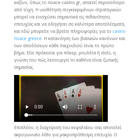
καζίνο, όπως το rioace-casino.gr, απαιτεί περισσότερο
από τύχη. Η υιοθέτηση συγκεκριμένων στρατηγικών
μπορεί να ενισχύσει σημαντικά τις πιθανότητες
επιτυχίας και να οδηγήσει σε καλύτερα αποτελέσματα,
και εδώ μπορείτε να βρείτε πληροφορίες για το
casino
rioace greece
. Η κατανόηση των βασικών κανόνων και
των αποδόσεων κάθε παιχνιδιού είναι το πρώτο
βήμα. Είτε πρόκειται για πόκερ, ρουλέτα ή slots, η
γνώση του πώς λειτουργεί το καθένα είναι ζωτικής
σημασίας.
Επιπλέον, η διαχείριση του κεφαλαίου σας αποτελεί
ακρογωνιαίο λίθο για μακροπρόθεσμη επιτυχία. Ο