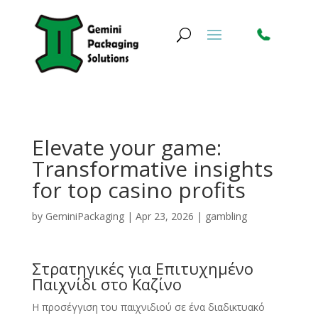
Elevate your game:
Transformative insights
for top casino profits
by
GeminiPackaging
|
Apr 23, 2026
|
gambling
Στρατηγικές για Επιτυχημένο
Παιχνίδι στο Καζίνο
Η προσέγγιση του παιχνιδιού σε ένα διαδικτυακό