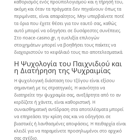
καθορισμός ενός προϋπολογισμού και η τήρησή του,
ακόμη και όταν τα πράγματα δεν πηγαίνουν όπως τα
περιμένατε, είναι απαραίτητος. Μην υπερβαίνετε ποτέ
τα όρια που έχετε θέσει για τον εαυτό σας, καθώς
αυτό μπορεί να οδηγήσει σε δυσάρεστες συνέπειες.
Στο rioace-casino.gr, η ευελιξία επιλογών
στοιχημάτων μπορεί να βοηθήσει τους παίκτες να
διαχειριστούν το κεφάλαιό τους πιο αποτελεσματικά.
Η Ψυχολογία του Παιχνιδιού και
η Διατήρηση της Ψυχραιμίας
Η ψυχολογική διάσταση του τζόγου είναι εξίσου
σημαντική με τις στρατηγικές. Η ικανότητα να
διατηρείτε την ψυχραιμία σας, ανεξάρτητα από το αν
κερδίζετε ή χάνετε, είναι καθοριστική. Η
συναισθηματική αντίδραση στα αποτελέσματα μπορεί
να επηρεάσει την κρίση σας και να οδηγήσει σε
βιαστικές ή λανθασμένες αποφάσεις. Η πειθαρχία είναι
κλειδί για να παραμείνετε προσηλωμένοι στο αρχικό
σας σχέδιο.