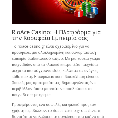
RioAce Casino: Η Πλατφόρμα για
την Κορυφαία Εμπειρία σας
Το rioace-casino.gr είναι σχεδιασμένο για να
προσφέρει μια ολοκληρωμένη και συναρπαστική
εμπειρία διαδικτυακού καζίνο. Με μια ευρεία γκάμα
παιχνιδιών, από τα κλασικά επιτραπέζια παιχνίδια
μέχρι τα πιο σύγχρονα slots, καλύπτει τις ανάγκες
κάθε παίκτη. Η ασφάλεια και η διασκέδαση είναι οι
βασικές μας προτεραιότητες, δημιουργώντας ένα
περιβάλλον όπου μπορείτε να απολαύσετε το
παιχνίδι σας με ηρεμία.
Προσφέροντας ένα ασφαλές και φιλικό προς τον
χρήστη περιβάλλον, το rioace-casino.gr σας δίνει τη
δυνατότητα να βιώσετε τη συγκίνηση του καζίνο από