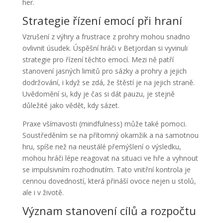
her.
Strategie řízení emocí při hraní
Vzrušení z výhry a frustrace z prohry mohou snadno
ovlivnit úsudek. Úspěšní hráči v Betjordan si vyvinuli
strategie pro řízení těchto emocí. Mezi ně patří
stanovení jasných limitů pro sázky a prohry a jejich
dodržování, i když se zdá, že štěstí je na jejich straně.
Uvědomění si, kdy je čas si dát pauzu, je stejně
důležité jako vědět, kdy sázet.
Praxe všímavosti (mindfulness) může také pomoci.
Soustředěním se na přítomný okamžik a na samotnou
hru, spíše než na neustálé přemýšlení o výsledku,
mohou hráči lépe reagovat na situaci ve hře a vyhnout
se impulsivním rozhodnutím. Tato vnitřní kontrola je
cennou dovedností, která přináší ovoce nejen u stolů,
ale i v životě.
Význam stanovení cílů a rozpočtu