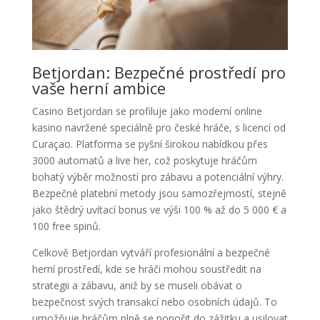
Betjordan: Bezpečné prostředí pro
vaše herní ambice
Casino Betjordan se profiluje jako moderní online
kasino navržené speciálně pro české hráče, s licencí od
Curaçao. Platforma se pyšní širokou nabídkou přes
3000 automatů a live her, což poskytuje hráčům
bohatý výběr možností pro zábavu a potenciální výhry.
Bezpečné platební metody jsou samozřejmostí, stejně
jako štědrý uvítací bonus ve výši 100 % až do 5 000 € a
100 free spinů.
Celkově Betjordan vytváří profesionální a bezpečné
herní prostředí, kde se hráči mohou soustředit na
strategii a zábavu, aniž by se museli obávat o
bezpečnost svých transakcí nebo osobních údajů. To
umožňuje hráčům plně se ponořit do zážitku a usilovat