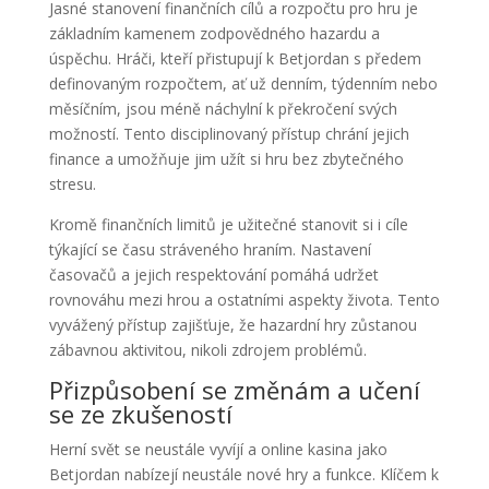
Jasné stanovení finančních cílů a rozpočtu pro hru je
základním kamenem zodpovědného hazardu a
úspěchu. Hráči, kteří přistupují k Betjordan s předem
definovaným rozpočtem, ať už denním, týdenním nebo
měsíčním, jsou méně náchylní k překročení svých
možností. Tento disciplinovaný přístup chrání jejich
finance a umožňuje jim užít si hru bez zbytečného
stresu.
Kromě finančních limitů je užitečné stanovit si i cíle
týkající se času stráveného hraním. Nastavení
časovačů a jejich respektování pomáhá udržet
rovnováhu mezi hrou a ostatními aspekty života. Tento
vyvážený přístup zajišťuje, že hazardní hry zůstanou
zábavnou aktivitou, nikoli zdrojem problémů.
Přizpůsobení se změnám a učení
se ze zkušeností
Herní svět se neustále vyvíjí a online kasina jako
Betjordan nabízejí neustále nové hry a funkce. Klíčem k