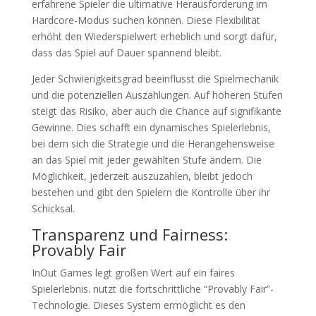
erfahrene Spieler die ultimative Herausforderung im
Hardcore-Modus suchen können. Diese Flexibilität
erhöht den Wiederspielwert erheblich und sorgt dafür,
dass das Spiel auf Dauer spannend bleibt.
Jeder Schwierigkeitsgrad beeinflusst die Spielmechanik
und die potenziellen Auszahlungen. Auf höheren Stufen
steigt das Risiko, aber auch die Chance auf signifikante
Gewinne. Dies schafft ein dynamisches Spielerlebnis,
bei dem sich die Strategie und die Herangehensweise
an das Spiel mit jeder gewählten Stufe ändern. Die
Möglichkeit, jederzeit auszuzahlen, bleibt jedoch
bestehen und gibt den Spielern die Kontrolle über ihr
Schicksal.
Transparenz und Fairness:
Provably Fair
InOut Games legt großen Wert auf ein faires
Spielerlebnis. nutzt die fortschrittliche “Provably Fair”-
Technologie. Dieses System ermöglicht es den